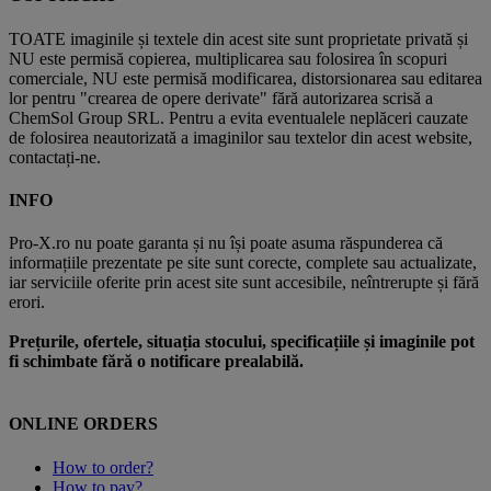
TOATE imaginile și textele din acest site sunt proprietate privată și
NU este permisă copierea, multiplicarea sau folosirea în scopuri
comerciale, NU este permisă modificarea, distorsionarea sau editarea
lor pentru "crearea de opere derivate" fără autorizarea scrisă a
ChemSol Group SRL. Pentru a evita eventualele neplăceri cauzate
de folosirea neautorizată a imaginilor sau textelor din acest website,
contactați-ne.
INFO
Pro-X.ro nu poate garanta și nu își poate asuma răspunderea că
informațiile prezentate pe site sunt corecte, complete sau actualizate,
iar serviciile oferite prin acest site sunt accesibile, neîntrerupte și fără
erori.
Prețurile, ofertele, situația stocului, specificațiile și imaginile pot
fi schimbate fără o notificare prealabilă.
ONLINE ORDERS
How to order?
How to pay?