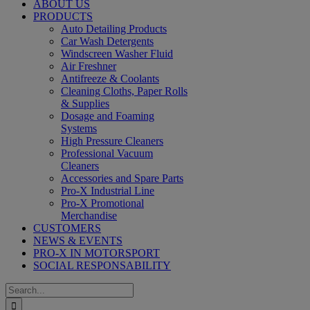
ABOUT US
PRODUCTS
Auto Detailing Products
Car Wash Detergents
Windscreen Washer Fluid
Air Freshner
Antifreeze & Coolants
Cleaning Cloths, Paper Rolls
& Supplies
Dosage and Foaming
Systems
High Pressure Cleaners
Professional Vacuum
Cleaners
Accessories and Spare Parts
Pro-X Industrial Line
Pro-X Promotional
Merchandise
CUSTOMERS
NEWS & EVENTS
PRO-X IN MOTORSPORT
SOCIAL RESPONSABILITY
Search
for: