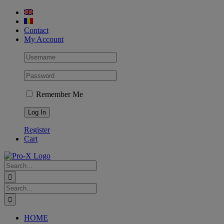
Skip
to
content
Contact
My Account
Remember Me
Register
Cart
Search
for:
Search
for:
HOME