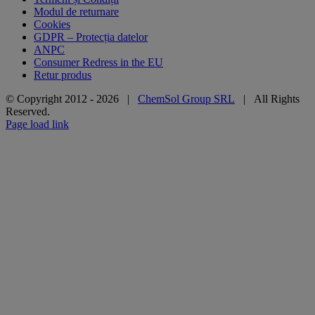
Modul de returnare
Cookies
GDPR – Protecția datelor
ANPC
Consumer Redress in the EU
Retur produs
© Copyright 2012 -
2026 |
ChemSol Group SRL
| All Rights
Reserved.
Page load link
Go
to
Top