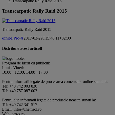
Transcarpatic Rally Raid 2015
Transcarpatic Rally Raid 2015
Transcarpatic Rally Raid 2015
echipa Pro-X
2017-03-29T15:46:11+02:00
Distribuie acest articol!
Facebook
X
Pinterest
E-
mail:
Program de lucru cu publicul:
Luni - Vineri:
10:00 - 12:00, 14:00 - 17:00
Pentru informații legate de procesarea comenzilor online sunați la:
Tel: +40 742 003 830
Tel: +40 757 087 003
Pentru alte informații legate de produsele noastre sunați la:
Tel: +40 742 341 517
Email: info@chemsol.ro
Web: pro-x.ro