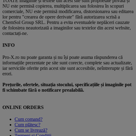
TOATE imaginile și textele din acest site sunt proprietate privată și
NU este permisă copierea, multiplicarea sau folosirea în scopuri
comerciale, NU este permisă modificarea, distorsionarea sau editarea
lor pentru "crearea de opere derivate" fără autorizarea scrisă a
ChemSol Group SRL. Pentru a evita eventualele neplăceri cauzate
de folosirea neautorizată a imaginilor sau textelor din acest website,
contactați-ne.
INFO
Pro-X.ro nu poate garanta și nu își poate asuma răspunderea că
informațiile prezentate pe site sunt corecte, complete sau actualizate,
iar serviciile oferite prin acest site sunt accesibile, neîntrerupte și fără
erori.
Prețurile, ofertele, situația stocului, specificațiile și imaginile pot
fi schimbate fără o notificare prealabilă.
ONLINE ORDERS
Cum comand?
Cum plătesc?
Cum se livrează?
Termeni și Condiții