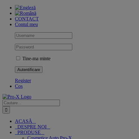
Skip
to
content
CONTACT
Contul meu
Tine-ma minte
Register
Cos
Cautare...
ACASĂ
DESPRE NOI
PRODUSE
Cosmetice Auto Pro-X