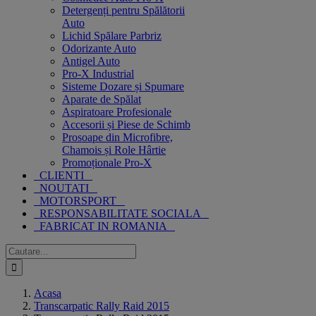
Detergenți pentru Spălătorii
Auto
Lichid Spălare Parbriz
Odorizante Auto
Antigel Auto
Pro-X Industrial
Sisteme Dozare și Spumare
Aparate de Spălat
Aspiratoare Profesionale
Accesorii și Piese de Schimb
Prosoape din Microfibre,
Chamois și Role Hârtie
Promoționale Pro-X
CLIENTI
NOUTATI
MOTORSPORT
RESPONSABILITATE SOCIALA
FABRICAT IN ROMANIA
Cautare...
Acasa
Transcarpatic Rally Raid 2015