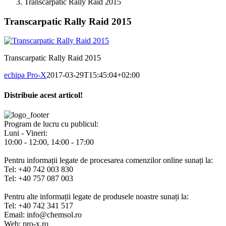
Transcarpatic Rally Raid 2015
Transcarpatic Rally Raid 2015
Transcarpatic Rally Raid 2015
echipa Pro-X
2017-03-29T15:45:04+02:00
Distribuie acest articol!
Facebook
X
Pinterest
E-
mail:
Program de lucru cu publicul:
Luni - Vineri:
10:00 - 12:00, 14:00 - 17:00
Pentru informații legate de procesarea comenzilor online sunați la:
Tel: +40 742 003 830
Tel: +40 757 087 003
Pentru alte informații legate de produsele noastre sunați la:
Tel: +40 742 341 517
Email: info@chemsol.ro
Web: pro-x.ro