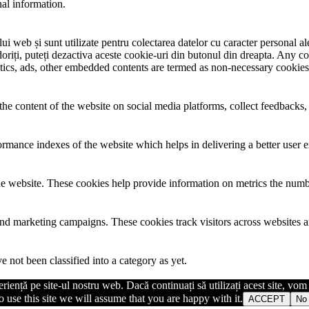
nal information.
i web și sunt utilizate pentru colectarea datelor cu caracter personal ale 
riți, puteți dezactiva aceste cookie-uri din butonul din dreapta. Any co
lytics, ads, other embedded contents are termed as non-necessary cookies
the content of the website on social media platforms, collect feedbacks, 
mance indexes of the website which helps in delivering a better user ex
e website. These cookies help provide information on metrics the number 
and marketing campaigns. These cookies track visitors across websites a
 not been classified into a category as yet.
iență pe site-ul nostru web. Dacă continuați să utilizați acest site, vo
 use this site we will assume that you are happy with it.
ACCEPT
No