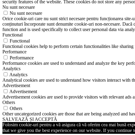
security features of the website. These cookies do not store any perso
Nu sunt necesare
Nu sunt necesare
Orice cookie-uri care nu sunt strict necesare pentru funcționarea site-ulu
conținuturi încorporate sunt denumite cookie-uri non-necesare. Dacă do
function and is used specifically to collect user personal data via ana
Functional
Functional
Functional cookies help to perform certain functionalities like sharing 
Performance
Performance
Performance cookies are used to understand and analyze the key perfor
Analytics
Analytics
Analytical cookies are used to understand how visitors interact with th
Advertisement
Advertisement
Advertisement cookies are used to provide visitors with relevant ads 
Others
Others
Other uncategorized cookies are those that are being analyzed and have
SALVEAZĂ ȘI ACCEPTĂ
Folosim cookie-uri pentru a vă asigura că vă oferim cea mai bună exper
that we give you the best experience on our website. If you continue to