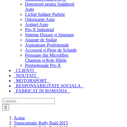
Detergenți pentru Spălătorii
Auto
Lichid Spălare Parbriz
Odorizante Auto
Antigel Auto
Pro-X Industrial
Sisteme Dozare și Spumare
Aparate de Spălat
Aspiratoare Profesionale
Accesorii și Piese de Schimb
Prosoape din Microfibre,
Chamois și Role Hârtie
Promoționale Pro-X
CLIENTI
NOUTATI
MOTORSPORT
RESPONSABILITATE SOCIALA
FABRICAT IN ROMANIA
Cautare...
Acasa
Transcarpatic Rally Raid 2015