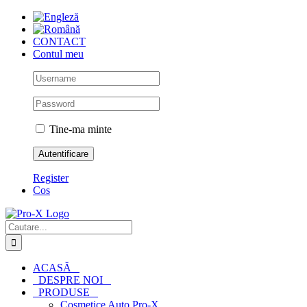
Skip
to
content
CONTACT
Contul meu
Tine-ma minte
Register
Cos
Cautare...
ACASĂ
DESPRE NOI
PRODUSE
Cosmetice Auto Pro-X