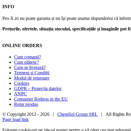
INFO
Pro-X.ro nu poate garanta și nu își poate asuma răspunderea că informații
Prețurile, ofertele, situația stocului, specificațiile și imaginile pot
ONLINE ORDERS
Cum comand?
Cum plătesc?
Cum se livrează?
Termeni și Condiții
Modul de returnare
Cookies
GDPR – Protecția datelor
ANPC
Consumer Redress in the EU
Retur produs
© Copyright 2012 -
2026 |
ChemSol Group SRL
| All Rights R
Page load link
Folosim cookie-uri pe site-ul nostru pentru a vă oferi cea mai relevan