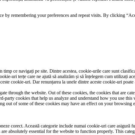
ce by remembering your preferences and repeat visits. By clicking “Acc
 timp ce navigați pe site. Dintre acestea, cookie-urile care sunt clasifi
ookie-uri terțe care ne ajută să analizăm și să înțelegem cum utilizați ac
ste cookie-uri. Dar renunțarea la unele dintre aceste cookie-uri poate 
te through the website. Out of these cookies, the cookies that are cate
hird-party cookies that help us analyze and understand how you use this
ting out of some of these cookies may have an effect on your browsing 
neze corect. Această categorie include numai cookie-uri care asigură funcț
re absolutely essential for the website to function properly. This categ