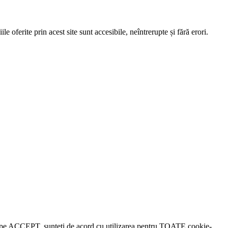
e oferite prin acest site sunt accesibile, neîntrerupte și fără erori.
lick pe ACCEPT, sunteți de acord cu utilizarea pentru TOATE cookie-