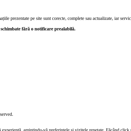
le prezentate pe site sunt corecte, complete sau actualizate, iar serviciil
 fi schimbate fără o notificare prealabilă.
eserved.
tă experiență, amintindu-vă preferințele și vizitele repetate. Făcând c