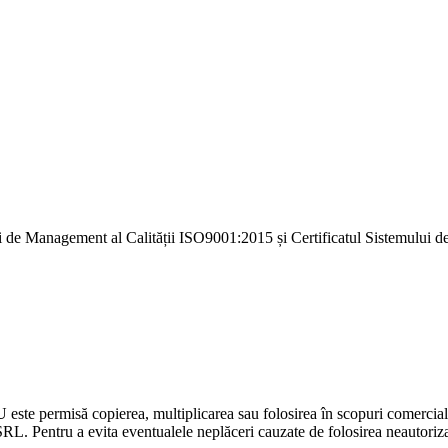
i de Management al Calității ISO9001:2015 și Certificatul Sistemulu
U este permisă copierea, multiplicarea sau folosirea în scopuri comercia
L. Pentru a evita eventualele neplăceri cauzate de folosirea neautorizată