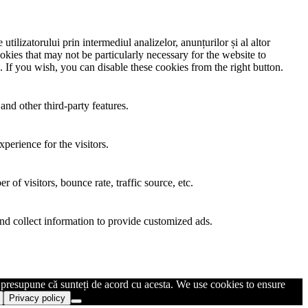
utilizatorului prin intermediul analizelor, anunțurilor și al altor
okies that may not be particularly necessary for the website to
. If you wish, you can disable these cookies from the right button.
and other third-party features.
perience for the visitors.
of visitors, bounce rate, traffic source, etc.
nd collect information to provide customized ads.
m presupune că sunteți de acord cu acesta. We use cookies to ensure
Privacy policy