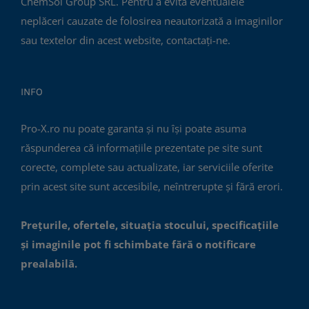
ChemSol Group SRL. Pentru a evita eventualele
neplăceri cauzate de folosirea neautorizată a imaginilor
sau textelor din acest website, contactați-ne.
INFO
Pro-X.ro nu poate garanta și nu își poate asuma
răspunderea că informațiile prezentate pe site sunt
corecte, complete sau actualizate, iar serviciile oferite
prin acest site sunt accesibile, neîntrerupte și fără erori.
Prețurile, ofertele, situația stocului, specificațiile
și imaginile pot fi schimbate fără o notificare
prealabilă.