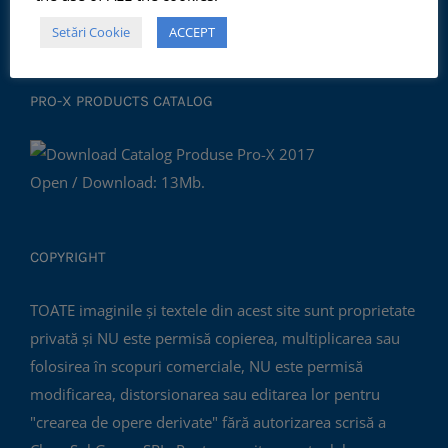
al Mediului ISO14001:2015.
Setări Cookie
ACCEPT
PRO-X PRODUCTS CATALOG
Open / Download: 13Mb.
COPYRIGHT
TOATE imaginile și textele din acest site sunt proprietate
privată și NU este permisă copierea, multiplicarea sau
folosirea în scopuri comerciale, NU este permisă
modificarea, distorsionarea sau editarea lor pentru
"crearea de opere derivate" fără autorizarea scrisă a