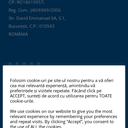
CIF: RO18619957;
Reg. Com.: J40/6969/2006
Str. David Emmanuel 6A, S.1,
București, C.P.: 010543
ROMÂNIA
Folosim cookie-uri pe site-ul nostru pentru a vă oferi
cea mai relevantă experiență, amintindu-vă
ISO 9001:2015, ISO 14001:2015
preferințele și vizitele repetate. Făcând click pe
ACCEPT, sunteți de acord cu utilizarea pentru TOATE
cookie-urile.
We use cookies on our website to give you the most
Începând cu anul 2012, ChemSol Group deține
relevant experience by remembering your preferences
Certificatul Sistemului de Management al Calității
and repeat visits. By clicking “Accept”, you consent to
the use of ALL the cookies.
ISO9001:2015 și Certificatul Sistemului de Management