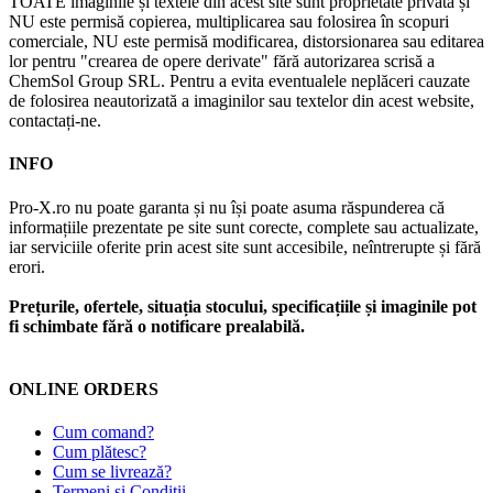
TOATE imaginile și textele din acest site sunt proprietate privată și
NU este permisă copierea, multiplicarea sau folosirea în scopuri
comerciale, NU este permisă modificarea, distorsionarea sau editarea
lor pentru "crearea de opere derivate" fără autorizarea scrisă a
ChemSol Group SRL. Pentru a evita eventualele neplăceri cauzate
de folosirea neautorizată a imaginilor sau textelor din acest website,
contactați-ne.
INFO
Pro-X.ro nu poate garanta și nu își poate asuma răspunderea că
informațiile prezentate pe site sunt corecte, complete sau actualizate,
iar serviciile oferite prin acest site sunt accesibile, neîntrerupte și fără
erori.
Prețurile, ofertele, situația stocului, specificațiile și imaginile pot
fi schimbate fără o notificare prealabilă.
ONLINE ORDERS
Cum comand?
Cum plătesc?
Cum se livrează?
Termeni și Condiții