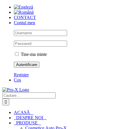
Skip
to
content
CONTACT
Contul meu
Tine-ma minte
Register
Cos
Cautare...
ACASĂ
DESPRE NOI
PRODUSE
Cosmetice Auto Pro-X