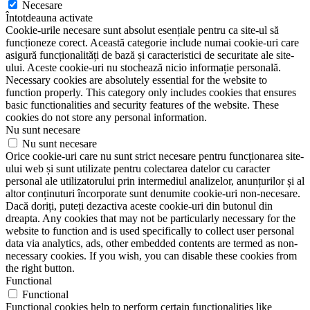
Necesare
Întotdeauna activate
Cookie-urile necesare sunt absolut esențiale pentru ca site-ul să
funcționeze corect. Această categorie include numai cookie-uri care
asigură funcționalități de bază și caracteristici de securitate ale site-
ului. Aceste cookie-uri nu stochează nicio informație personală.
Necessary cookies are absolutely essential for the website to
function properly. This category only includes cookies that ensures
basic functionalities and security features of the website. These
cookies do not store any personal information.
Nu sunt necesare
Nu sunt necesare
Orice cookie-uri care nu sunt strict necesare pentru funcționarea site-
ului web și sunt utilizate pentru colectarea datelor cu caracter
personal ale utilizatorului prin intermediul analizelor, anunțurilor și al
altor conținuturi încorporate sunt denumite cookie-uri non-necesare.
Dacă doriți, puteți dezactiva aceste cookie-uri din butonul din
dreapta. Any cookies that may not be particularly necessary for the
website to function and is used specifically to collect user personal
data via analytics, ads, other embedded contents are termed as non-
necessary cookies. If you wish, you can disable these cookies from
the right button.
Functional
Functional
Functional cookies help to perform certain functionalities like