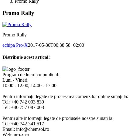
Promo Rally
Promo Rally
Promo Rally
echipa Pro-X
2017-05-30T00:38:58+02:00
Distribuie acest articol!
Facebook
X
Pinterest
E-
mail:
Program de lucru cu publicul:
Luni - Vineri:
10:00 - 12:00, 14:00 - 17:00
Pentru informații legate de procesarea comenzilor online sunați la:
Tel: +40 742 003 830
Tel: +40 757 087 003
Pentru alte informații legate de produsele noastre sunați la:
Tel: +40 742 341 517
Email: info@chemsol.ro
Web: pro-x.ro