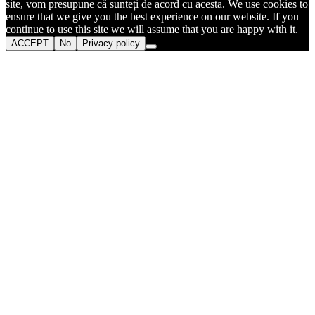
site, vom presupune că sunteți de acord cu acesta. We use cookies to
ensure that we give you the best experience on our website. If you
continue to use this site we will assume that you are happy with it.
ACCEPT
No
Privacy policy
Go
to
Top