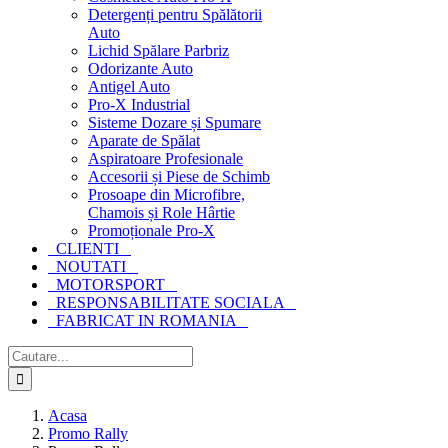
Detergenți pentru Spălătorii
Auto
Lichid Spălare Parbriz
Odorizante Auto
Antigel Auto
Pro-X Industrial
Sisteme Dozare și Spumare
Aparate de Spălat
Aspiratoare Profesionale
Accesorii și Piese de Schimb
Prosoape din Microfibre,
Chamois și Role Hârtie
Promoționale Pro-X
CLIENTI
NOUTATI
MOTORSPORT
RESPONSABILITATE SOCIALA
FABRICAT IN ROMANIA
Cautare...
Acasa
Promo Rally