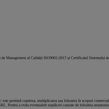
i de Management al Calității ISO9001:2015 și Certificatul Sistemulu
U este permisă copierea, multiplicarea sau folosirea în scopuri comercia
L. Pentru a evita eventualele neplăceri cauzate de folosirea neautorizată