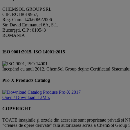
CHEMSOL GROUP SRL
CIF: RO18619957;
Reg. Com.: J40/6969/2006
Str. David Emmanuel 6A, S.1,
București, C.P.: 010543
ROMÂNIA
ISO 9001:2015, ISO 14001:2015
Începând cu anul 2012, ChemSol Group deține Certificatul Sistemulu
Pro-X Products Catalog
Open / Download: 13Mb.
COPYRIGHT
TOATE imaginile și textele din acest site sunt proprietate privată și N
"crearea de opere derivate" fără autorizarea scrisă a ChemSol Group SR