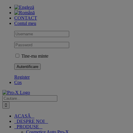
Skip
to
content
CONTACT
Contul meu
Tine-ma minte
Register
Cos
Cautare...
ACASĂ
DESPRE NOI
PRODUSE
Cosmetice Auto Pro-X