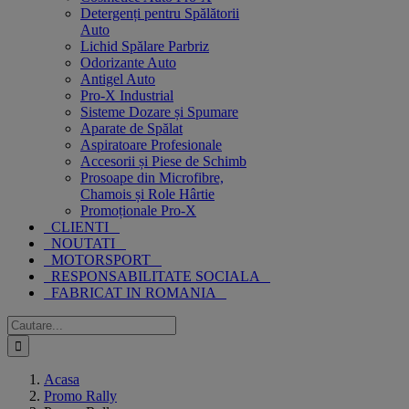
Detergenți pentru Spălătorii
Auto
Lichid Spălare Parbriz
Odorizante Auto
Antigel Auto
Pro-X Industrial
Sisteme Dozare și Spumare
Aparate de Spălat
Aspiratoare Profesionale
Accesorii și Piese de Schimb
Prosoape din Microfibre,
Chamois și Role Hârtie
Promoționale Pro-X
CLIENTI
NOUTATI
MOTORSPORT
RESPONSABILITATE SOCIALA
FABRICAT IN ROMANIA
Cautare...
Acasa
Promo Rally