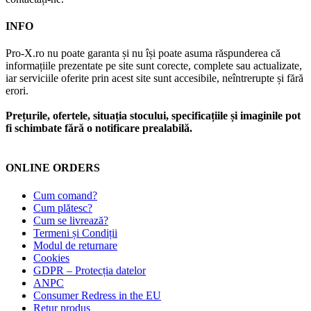
INFO
Pro-X.ro nu poate garanta și nu își poate asuma răspunderea că
informațiile prezentate pe site sunt corecte, complete sau actualizate,
iar serviciile oferite prin acest site sunt accesibile, neîntrerupte și fără
erori.
Prețurile, ofertele, situația stocului, specificațiile și imaginile pot
fi schimbate fără o notificare prealabilă.
ONLINE ORDERS
Cum comand?
Cum plătesc?
Cum se livrează?
Termeni și Condiții
Modul de returnare
Cookies
GDPR – Protecția datelor
ANPC
Consumer Redress in the EU
Retur produs