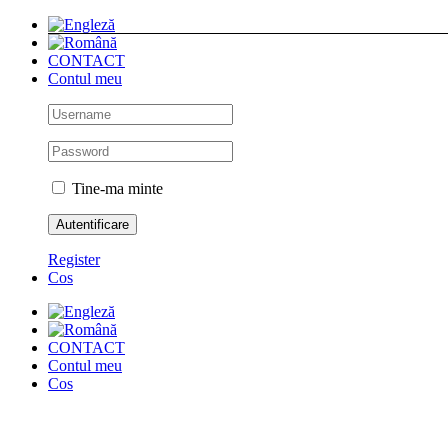
Skip
to
content
CONTACT
Contul meu
Tine-ma minte
Register
Cos
CONTACT
Contul meu
Cos