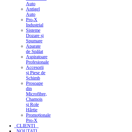
Auto
Antigel
Auto
Pro-X
Industrial
Sisteme
Dozare și
Spumare
Aparate
de Spălat
Aspiratoare
Profesionale
Accesorii
și Piese de
Schimb
Prosoape
din
Microfibre,
Chamois
și Role
Hârtie
Promoționale
Pro-X
CLIENTI
NOUTATI