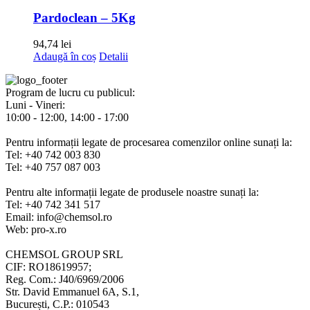
are
mai
Pardoclean – 5Kg
multe
variații.
94,74
lei
Opțiunile
Adaugă în coș
Detalii
pot
fi
alese
Program de lucru cu publicul:
în
Luni - Vineri:
pagina
10:00 - 12:00, 14:00 - 17:00
produsului.
Pentru informații legate de procesarea comenzilor online sunați la:
Tel: +40 742 003 830
Tel: +40 757 087 003
Pentru alte informații legate de produsele noastre sunați la:
Tel: +40 742 341 517
Email: info@chemsol.ro
Web: pro-x.ro
CHEMSOL GROUP SRL
CIF: RO18619957;
Reg. Com.: J40/6969/2006
Str. David Emmanuel 6A, S.1,
București, C.P.: 010543