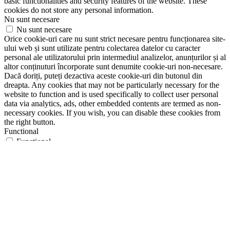
basic functionalities and security features of the website. These
cookies do not store any personal information.
Nu sunt necesare
Nu sunt necesare
Orice cookie-uri care nu sunt strict necesare pentru funcționarea site-
ului web și sunt utilizate pentru colectarea datelor cu caracter
personal ale utilizatorului prin intermediul analizelor, anunțurilor și al
altor conținuturi încorporate sunt denumite cookie-uri non-necesare.
Dacă doriți, puteți dezactiva aceste cookie-uri din butonul din
dreapta. Any cookies that may not be particularly necessary for the
website to function and is used specifically to collect user personal
data via analytics, ads, other embedded contents are termed as non-
necessary cookies. If you wish, you can disable these cookies from
the right button.
Functional
Functional
Functional cookies help to perform certain functionalities like
sharing the content of the website on social media platforms, collect
feedbacks, and other third-party features.
Performance
Performance
Performance cookies are used to understand and analyze the key
performance indexes of the website which helps in delivering a
better user experience for the visitors.
Analytics