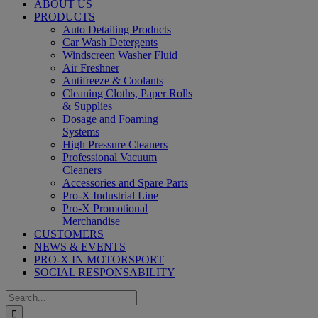
ABOUT US
PRODUCTS
Auto Detailing Products
Car Wash Detergents
Windscreen Washer Fluid
Air Freshner
Antifreeze & Coolants
Cleaning Cloths, Paper Rolls
& Supplies
Dosage and Foaming
Systems
High Pressure Cleaners
Professional Vacuum
Cleaners
Accessories and Spare Parts
Pro-X Industrial Line
Pro-X Promotional
Merchandise
CUSTOMERS
NEWS & EVENTS
PRO-X IN MOTORSPORT
SOCIAL RESPONSABILITY
Search
for: