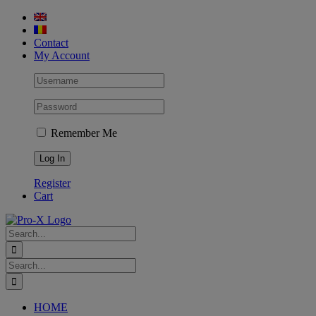
Skip
to
content
Contact
My Account
Remember Me
Register
Cart
Search
for:
Search
for:
HOME