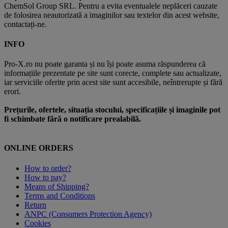
ChemSol Group SRL. Pentru a evita eventualele neplăceri cauzate
de folosirea neautorizată a imaginilor sau textelor din acest website,
contactați-ne.
INFO
Pro-X.ro nu poate garanta și nu își poate asuma răspunderea că
informațiile prezentate pe site sunt corecte, complete sau actualizate,
iar serviciile oferite prin acest site sunt accesibile, neîntrerupte și fără
erori.
Prețurile, ofertele, situația stocului, specificațiile și imaginile pot
fi schimbate fără o notificare prealabilă.
ONLINE ORDERS
How to order?
How to pay?
Means of Shipping?
Terms and Conditions
Return
ANPC (Consumers Protection Agency)
Cookies