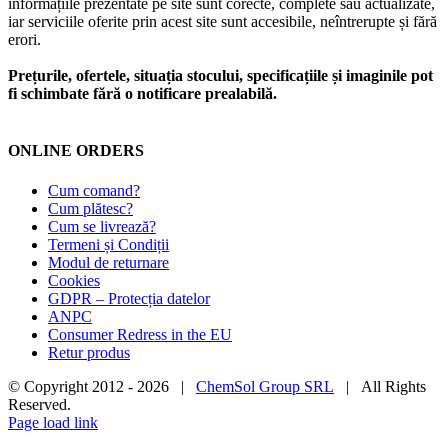
informațiile prezentate pe site sunt corecte, complete sau actualizate,
iar serviciile oferite prin acest site sunt accesibile, neîntrerupte și fără
erori.
Prețurile, ofertele, situația stocului, specificațiile și imaginile pot
fi schimbate fără o notificare prealabilă.
ONLINE ORDERS
Cum comand?
Cum plătesc?
Cum se livrează?
Termeni și Condiții
Modul de returnare
Cookies
GDPR – Protecția datelor
ANPC
Consumer Redress in the EU
Retur produs
© Copyright 2012 -
2026 |
ChemSol Group SRL
| All Rights
Reserved.
Page load link