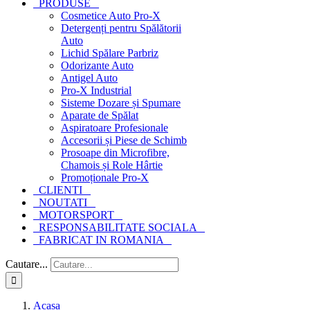
PRODUSE
Cosmetice Auto Pro-X
Detergenți pentru Spălătorii
Auto
Lichid Spălare Parbriz
Odorizante Auto
Antigel Auto
Pro-X Industrial
Sisteme Dozare și Spumare
Aparate de Spălat
Aspiratoare Profesionale
Accesorii și Piese de Schimb
Prosoape din Microfibre,
Chamois și Role Hârtie
Promoționale Pro-X
CLIENTI
NOUTATI
MOTORSPORT
RESPONSABILITATE SOCIALA
FABRICAT IN ROMANIA
Cautare...
Acasa