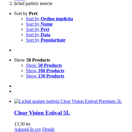
lichid parbriz insecte
Sort by
Pret
Sort by
Ordine implicita
Sort by
Nume
Sort by
Pret
Sort by
Data
Sort by
Popularitate
Show
50 Products
Show
50 Products
Show
100 Products
Show
150 Products
Clear Vision Estival 5L
13,50
lei
Adaugă în coș
Detalii