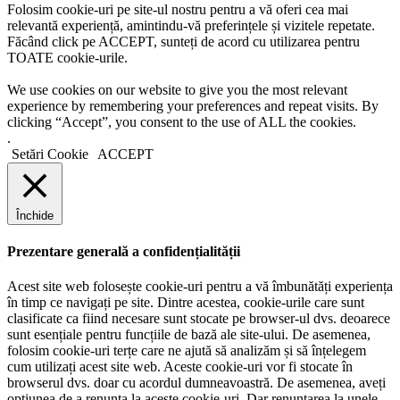
Folosim cookie-uri pe site-ul nostru pentru a vă oferi cea mai
relevantă experiență, amintindu-vă preferințele și vizitele repetate.
Făcând click pe ACCEPT, sunteți de acord cu utilizarea pentru
TOATE cookie-urile.
We use cookies on our website to give you the most relevant
experience by remembering your preferences and repeat visits. By
clicking “Accept”, you consent to the use of ALL the cookies.
.
Setări Cookie
ACCEPT
Închide
Prezentare generală a confidențialității
Acest site web folosește cookie-uri pentru a vă îmbunătăți experiența
în timp ce navigați pe site. Dintre acestea, cookie-urile care sunt
clasificate ca fiind necesare sunt stocate pe browser-ul dvs. deoarece
sunt esențiale pentru funcțiile de bază ale site-ului. De asemenea,
folosim cookie-uri terțe care ne ajută să analizăm și să înțelegem
cum utilizați acest site web. Aceste cookie-uri vor fi stocate în
browserul dvs. doar cu acordul dumneavoastră. De asemenea, aveți
opțiunea de a renunța la aceste cookie-uri. Dar renunțarea la unele