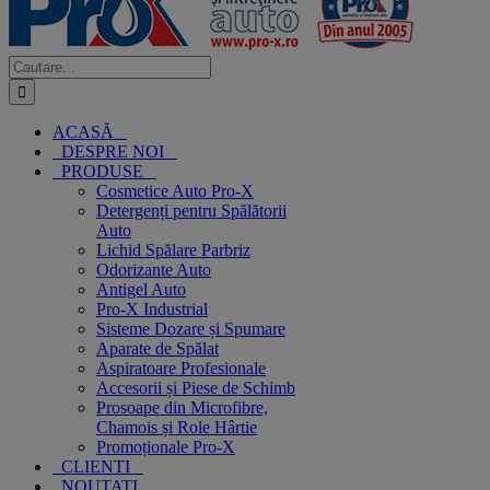
Cautare...
ACASĂ
DESPRE NOI
PRODUSE
Cosmetice Auto Pro-X
Detergenți pentru Spălătorii
Auto
Lichid Spălare Parbriz
Odorizante Auto
Antigel Auto
Pro-X Industrial
Sisteme Dozare și Spumare
Aparate de Spălat
Aspiratoare Profesionale
Accesorii și Piese de Schimb
Prosoape din Microfibre,
Chamois și Role Hârtie
Promoționale Pro-X
CLIENTI
NOUTATI