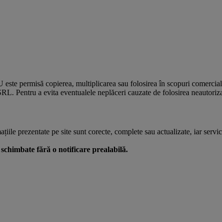
U este permisă copierea, multiplicarea sau folosirea în scopuri comercia
L. Pentru a evita eventualele neplăceri cauzate de folosirea neautorizată
le prezentate pe site sunt corecte, complete sau actualizate, iar serviciil
 fi schimbate fără o notificare prealabilă.