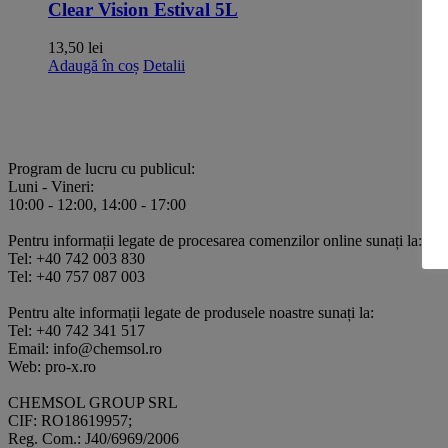
Clear Vision Estival 5L
13,50
lei
Adaugă în coș
Detalii
Program de lucru cu publicul:
Luni - Vineri:
10:00 - 12:00, 14:00 - 17:00
Pentru informații legate de procesarea comenzilor online sunați la:
Tel: +40 742 003 830
Tel: +40 757 087 003
Pentru alte informații legate de produsele noastre sunați la:
Tel: +40 742 341 517
Email: info@chemsol.ro
Web: pro-x.ro
CHEMSOL GROUP SRL
CIF: RO18619957;
Reg. Com.: J40/6969/2006