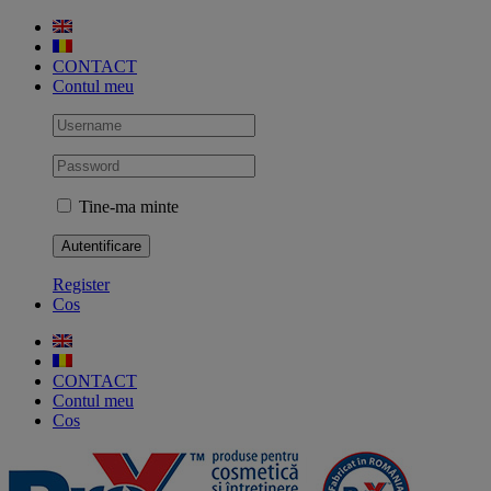
Skip
to
content
CONTACT
Contul meu
Tine-ma minte
Register
Cos
CONTACT
Contul meu
Cos