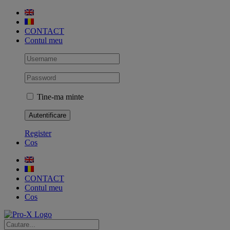
Skip
to
content
CONTACT
Contul meu
Tine-ma minte
Register
Cos
CONTACT
Contul meu
Cos
Cautare...