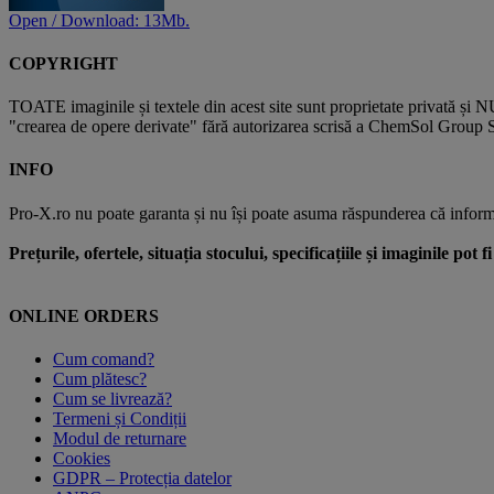
Open / Download: 13Mb.
COPYRIGHT
TOATE imaginile și textele din acest site sunt proprietate privată și N
"crearea de opere derivate" fără autorizarea scrisă a ChemSol Group SR
INFO
Pro-X.ro nu poate garanta și nu își poate asuma răspunderea că informații
Prețurile, ofertele, situația stocului, specificațiile și imaginile pot
ONLINE ORDERS
Cum comand?
Cum plătesc?
Cum se livrează?
Termeni și Condiții
Modul de returnare
Cookies
GDPR – Protecția datelor