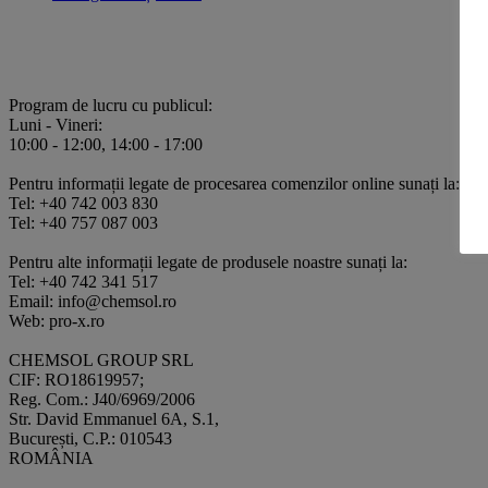
Program de lucru cu publicul:
Luni - Vineri:
10:00 - 12:00, 14:00 - 17:00
Pentru informații legate de procesarea comenzilor online sunați la:
Tel: +40 742 003 830
Tel: +40 757 087 003
Pentru alte informații legate de produsele noastre sunați la:
Tel: +40 742 341 517
Email: info@chemsol.ro
Web: pro-x.ro
CHEMSOL GROUP SRL
CIF: RO18619957;
Reg. Com.: J40/6969/2006
Str. David Emmanuel 6A, S.1,
București, C.P.: 010543
ROMÂNIA