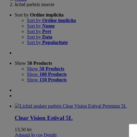
lichid parbriz insecte
Sort by
Ordine implicita
Sort by
Ordine implicita
Sort by
Nume
Sort by
Pret
Sort by
Data
Sort by
Popularitate
Show
50 Products
Show
50 Products
Show
100 Products
Show
150 Products
Clear Vision Estival 5L
13,50
lei
Adaugă în coș
Detalii