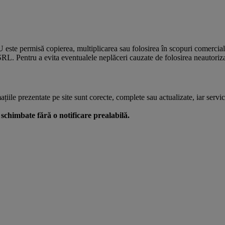
U este permisă copierea, multiplicarea sau folosirea în scopuri comercia
L. Pentru a evita eventualele neplăceri cauzate de folosirea neautorizată
le prezentate pe site sunt corecte, complete sau actualizate, iar serviciil
 fi schimbate fără o notificare prealabilă.