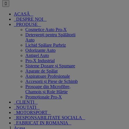
ACASĂ
DESPRE NOI
PRODUSE
Cosmetice Auto Pro-X
Detergenți pentru Spălătorii
Auto
Lichid Spălare Parbriz
Odorizante Auto
Antigel Auto
Pro-X Industrial
Sisteme Dozare și Spumare
Aparate de Spălat
Aspiratoare Profesionale
Accesorii și Piese de Schimb
Prosoape din Microfibre,
Chamois și Role Hârtie
Promoționale Pro-X
CLIENTI
NOUTATI
MOTORSPORT
RESPONSABILITATE SOCIALA
FABRICAT IN ROMANIA
Acasa