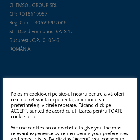
CHEMSOL GROUP SRL
CIF: RO18619957;
Reg. Com.: J40/6969/2006
Str. David Emmanuel 6A, S.1,
București, C.P.: 010543
ROMÂNIA
Folosim cookie-uri pe site-ul nostru pentru a vă oferi
cea mai relevantă experiență, amintindu-vă
preferințele și vizitele repetate. Făcând click pe
ISO 9001:2015, ISO 14001:2015
ACCEPT, sunteți de acord cu utilizarea pentru TOATE
cookie-urile.
We use cookies on our website to give you the most
relevant experience by remembering your preferences
Începând cu anul 2012, ChemSol Group deține
and repeat visits. By clicking “Accept”, you consent to