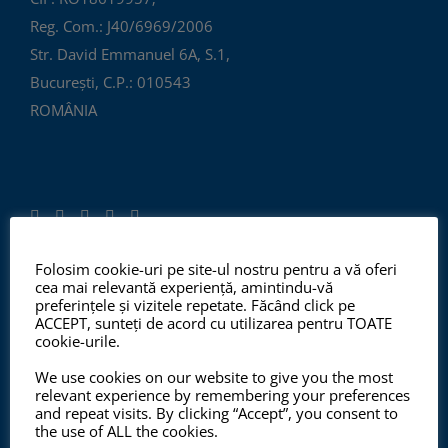
Reg. Com.: J40/6969/2006
Str. David Emmanuel 6A, S.1,
București, C.P.: 010543
ROMÂNIA
Folosim cookie-uri pe site-ul nostru pentru a vă oferi
cea mai relevantă experiență, amintindu-vă
ISO 9001:2015, ISO 14001:2015
preferințele și vizitele repetate. Făcând click pe
ACCEPT, sunteți de acord cu utilizarea pentru TOATE
cookie-urile.
We use cookies on our website to give you the most
Începând cu anul 2012, ChemSol Group deține
relevant experience by remembering your preferences
Certificatul Sistemului de Management al Calității
and repeat visits. By clicking “Accept”, you consent to
the use of ALL the cookies.
ISO9001:2015 și Certificatul Sistemului de Management