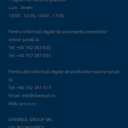
alese
Luni - Vineri:
în
10:00 - 12:00, 14:00 - 17:00
pagina
produsului.
Pentru informații legate de procesarea comenzilor
online sunați la:
Tel: +40 742 003 830
Tel: +40 757 087 003
Pentru alte informații legate de produsele noastre sunați
la:
Tel: +40 742 341 517
Email: info@chemsol.ro
Web: pro-x.ro
CHEMSOL GROUP SRL
CIF: RO18619957;