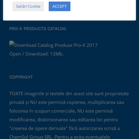
al Mediului ISO14001:2015.
Setări Cookie
ACCEPT
PRO-X PRODUCTS CATALOG
Open / Download: 13Mb.
COPYRIGHT
TOATE imaginile și textele din acest site sunt proprietate
privată și NU este permisă copierea, multiplicarea sau
folosirea în scopuri comerciale, NU este permisă
modificarea, distorsionarea sau editarea lor pentru
"crearea de opere derivate" fără autorizarea scrisă a
ChemSol Group SRL. Pentru a evita eventualele