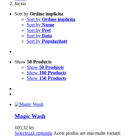
fucsia
Sort by
Ordine implicita
Sort by
Ordine implicita
Sort by
Nume
Sort by
Pret
Sort by
Data
Sort by
Popularitate
Show
50 Products
Show
50 Products
Show
100 Products
Show
150 Products
Magic Wash
105,32
lei
Selectează opțiunile
Acest produs are mai multe variații.