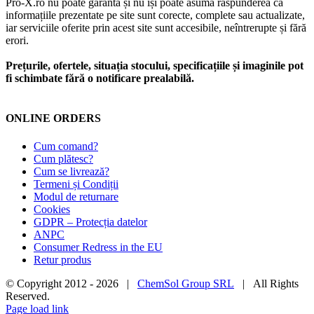
Pro-X.ro nu poate garanta și nu își poate asuma răspunderea că
informațiile prezentate pe site sunt corecte, complete sau actualizate,
iar serviciile oferite prin acest site sunt accesibile, neîntrerupte și fără
erori.
Prețurile, ofertele, situația stocului, specificațiile și imaginile pot
fi schimbate fără o notificare prealabilă.
ONLINE ORDERS
Cum comand?
Cum plătesc?
Cum se livrează?
Termeni și Condiții
Modul de returnare
Cookies
GDPR – Protecția datelor
ANPC
Consumer Redress in the EU
Retur produs
© Copyright 2012 -
2026 |
ChemSol Group SRL
| All Rights
Reserved.
Page load link