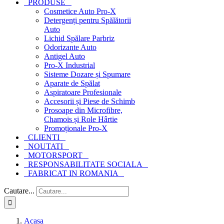
PRODUSE
Cosmetice Auto Pro-X
Detergenți pentru Spălătorii
Auto
Lichid Spălare Parbriz
Odorizante Auto
Antigel Auto
Pro-X Industrial
Sisteme Dozare și Spumare
Aparate de Spălat
Aspiratoare Profesionale
Accesorii și Piese de Schimb
Prosoape din Microfibre,
Chamois și Role Hârtie
Promoționale Pro-X
CLIENTI
NOUTATI
MOTORSPORT
RESPONSABILITATE SOCIALA
FABRICAT IN ROMANIA
Cautare...
Acasa