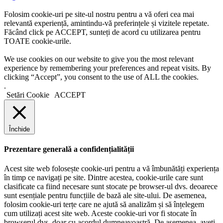
Folosim cookie-uri pe site-ul nostru pentru a vă oferi cea mai
relevantă experiență, amintindu-vă preferințele și vizitele repetate.
Făcând click pe ACCEPT, sunteți de acord cu utilizarea pentru
TOATE cookie-urile.
We use cookies on our website to give you the most relevant
experience by remembering your preferences and repeat visits. By
clicking “Accept”, you consent to the use of ALL the cookies.
.
Setări Cookie
ACCEPT
Închide
Prezentare generală a confidențialității
Acest site web folosește cookie-uri pentru a vă îmbunătăți experiența
în timp ce navigați pe site. Dintre acestea, cookie-urile care sunt
clasificate ca fiind necesare sunt stocate pe browser-ul dvs. deoarece
sunt esențiale pentru funcțiile de bază ale site-ului. De asemenea,
folosim cookie-uri terțe care ne ajută să analizăm și să înțelegem
cum utilizați acest site web. Aceste cookie-uri vor fi stocate în
browserul dvs. doar cu acordul dumneavoastră. De asemenea, aveți