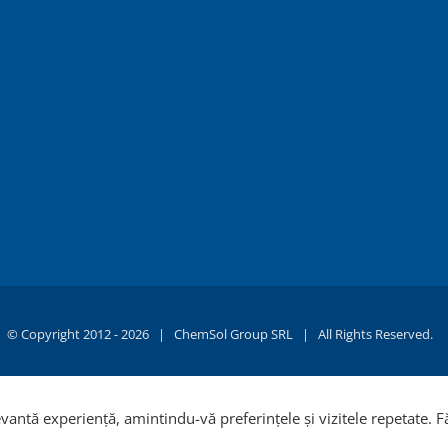
© Copyright 2012 -
2026 |
ChemSol Group SRL
| All Rights Reserved.
evantă experiență, amintindu-vă preferințele și vizitele repetate. 