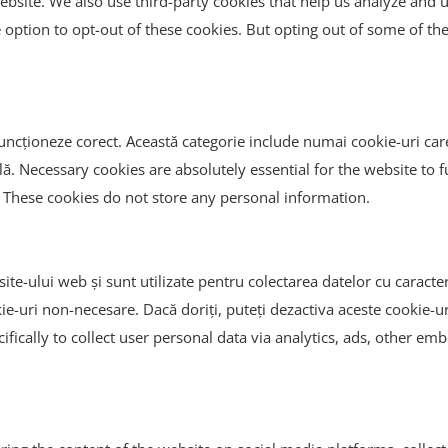
e website. We also use third-party cookies that help us analyze an
 option to opt-out of these cookies. But opting out of some of t
uncționeze corect. Această categorie include numai cookie-uri care a
lă. Necessary cookies are absolutely essential for the website to 
e. These cookies do not store any personal information.
ite-ului web și sunt utilizate pentru colectarea datelor cu caracter
kie-uri non-necesare. Dacă doriți, puteți dezactiva aceste cookie-
cifically to collect user personal data via analytics, ads, other 