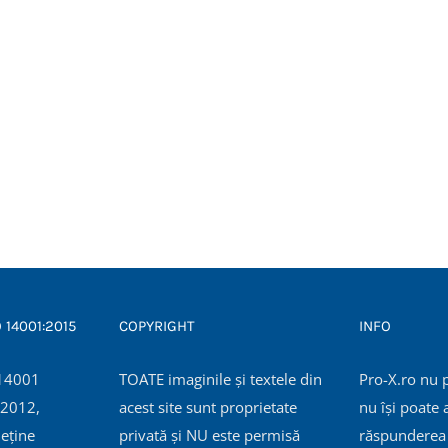
O 14001:2015
COPYRIGHT
INFO
TOATE imaginile și textele din
Pro-X.ro nu 
 2012,
acest site sunt proprietate
nu își poate
eține
privată și NU este permisă
răspunderea 