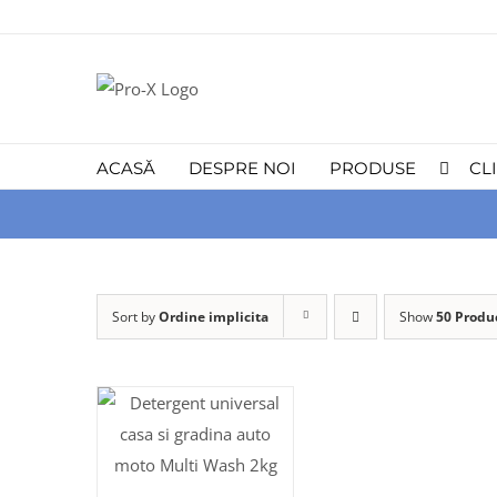
Skip
to
content
ACASĂ
DESPRE NOI
PRODUSE
CL
Sort by
Ordine implicita
Show
50 Produ