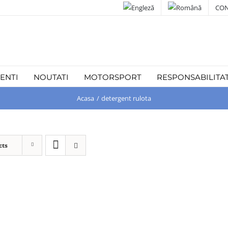
CON
IENTI
NOUTATI
MOTORSPORT
RESPONSABILITA
Acasa
detergent rulota
cts