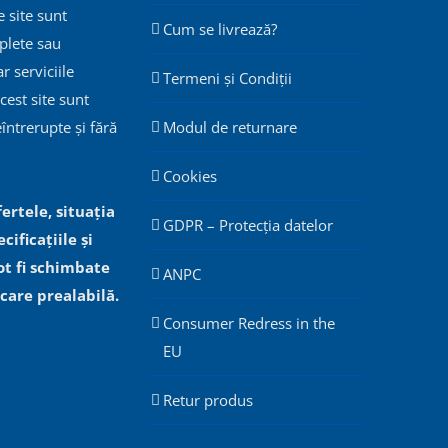
 site sunt
Cum se livrează?
plete sau
ar serviciile
Termeni și Condiții
cest site sunt
eîntrerupte și fără
Modul de returnare
Cookies
fertele, situația
GDPR – Protecția datelor
cificațiile și
ot fi schimbate
ANPC
icare prealabilă.
Consumer Redress in the
EU
Retur produs