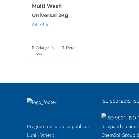
Multi Wash
Universal 2Kg
44,73
lei
Adaugă în
Detalii
coș
ISO 9001:2015, IS
Program de lucru cu publicul:
Începând cu anul
Luni - Vineri:
ChemSol Group d