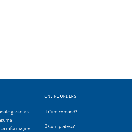
ONLINE ORDERS
poate garanta și
Cum comand?
 asuma
Cum plătesc?
că informațiile