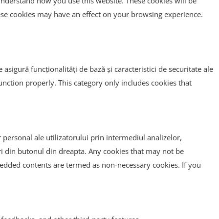
d understand how you use this website. These cookies will be
hese cookies may have an effect on your browsing experience.
sigură funcționalități de bază și caracteristici de securitate ale
function properly. This category only includes cookies that
 personal ale utilizatorului prin intermediul analizelor,
uri din butonul din dreapta. Any cookies that may not be
embedded contents are termed as non-necessary cookies. If you