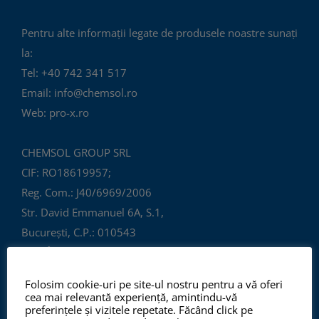
Pentru alte informații legate de produsele noastre sunați
la:
Tel: +40 742 341 517
Email: info@chemsol.ro
Web: pro-x.ro
CHEMSOL GROUP SRL
CIF: RO18619957;
Reg. Com.: J40/6969/2006
Str. David Emmanuel 6A, S.1,
București, C.P.: 010543
ROMÂNIA
Folosim cookie-uri pe site-ul nostru pentru a vă oferi
cea mai relevantă experiență, amintindu-vă
preferințele și vizitele repetate. Făcând click pe