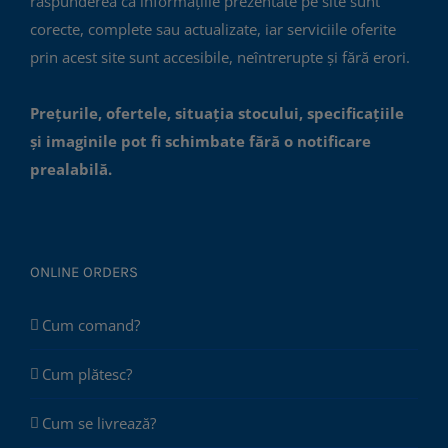
răspunderea că informațiile prezentate pe site sunt
corecte, complete sau actualizate, iar serviciile oferite
prin acest site sunt accesibile, neîntrerupte și fără erori.
Prețurile, ofertele, situația stocului, specificațiile
și imaginile pot fi schimbate fără o notificare
prealabilă.
ONLINE ORDERS
Cum comand?
Cum plătesc?
Cum se livrează?