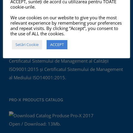
ACCEPT, sunteți de acord cu utilizarea pentru TOATE
cookie-urile.
We use cookies on our website to give you the most
relevant experience by remembering your preferences
and repeat visits. By clicking “Accept”, you consent to
ISO 9001:2015, ISO 14001:2015
the use of ALL the cookies.
Setări Cookie
ACCEPT
Începând cu anul 2012, ChemSol Group deține
Certificatul Sistemului de Management al Calității
ISO9001:2015 și Certificatul Sistemului de Management
al Mediului ISO14001:2015.
PRO-X PRODUCTS CATALOG
Open / Download: 13Mb.