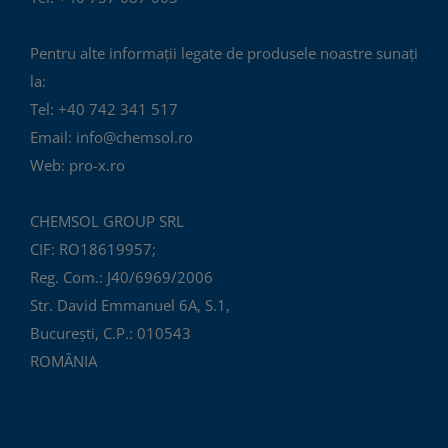
Pentru alte informații legate de produsele noastre sunați
la:
Tel: +40 742 341 517
Email: info@chemsol.ro
Web: pro-x.ro
CHEMSOL GROUP SRL
CIF: RO18619957;
Reg. Com.: J40/6969/2006
Str. David Emmanuel 6A, S.1,
București, C.P.: 010543
ROMÂNIA