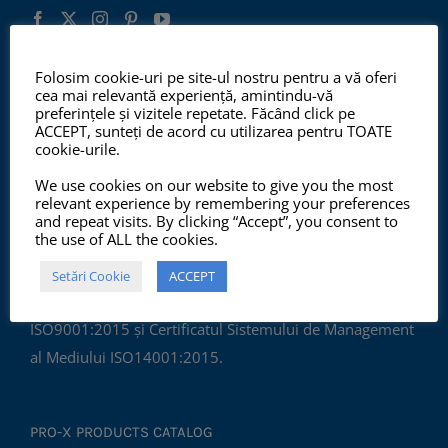
Folosim cookie-uri pe site-ul nostru pentru a vă oferi
cea mai relevantă experiență, amintindu-vă
ISO 9001:2015, ISO 14001:2015
preferințele și vizitele repetate. Făcând click pe
ACCEPT, sunteți de acord cu utilizarea pentru TOATE
cookie-urile.
We use cookies on our website to give you the most
relevant experience by remembering your preferences
and repeat visits. By clicking “Accept”, you consent to
the use of ALL the cookies.
Începând cu anul 2012, ChemSol Group deține
Setări Cookie
ACCEPT
Certificatul Sistemului de Management al Calității
ISO9001:2015 și Certificatul Sistemului de Management
al Mediului ISO14001:2015.
PRO-X PRODUCTS CATALOG