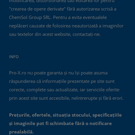
modificarea, distorsionarea sau editarea lor pentru
"crearea de opere derivate" fără autorizarea scrisă a
ChemSol Group SRL. Pentru a evita eventualele
neplăceri cauzate de folosirea neautorizată a imaginilor
sau textelor din acest website, contactați-ne.
INFO
Pro-X.ro nu poate garanta și nu își poate asuma
răspunderea că informațiile prezentate pe site sunt
corecte, complete sau actualizate, iar serviciile oferite
prin acest site sunt accesibile, neîntrerupte și fără erori.
Prețurile, ofertele, situația stocului, specificațiile
și imaginile pot fi schimbate fără o notificare
prealabilă.