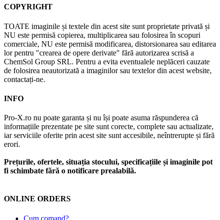
COPYRIGHT
TOATE imaginile și textele din acest site sunt proprietate privată și
NU este permisă copierea, multiplicarea sau folosirea în scopuri
comerciale, NU este permisă modificarea, distorsionarea sau editarea
lor pentru "crearea de opere derivate" fără autorizarea scrisă a
ChemSol Group SRL. Pentru a evita eventualele neplăceri cauzate
de folosirea neautorizată a imaginilor sau textelor din acest website,
contactați-ne.
INFO
Pro-X.ro nu poate garanta și nu își poate asuma răspunderea că
informațiile prezentate pe site sunt corecte, complete sau actualizate,
iar serviciile oferite prin acest site sunt accesibile, neîntrerupte și fără
erori.
Prețurile, ofertele, situația stocului, specificațiile și imaginile pot
fi schimbate fără o notificare prealabilă.
ONLINE ORDERS
Cum comand?