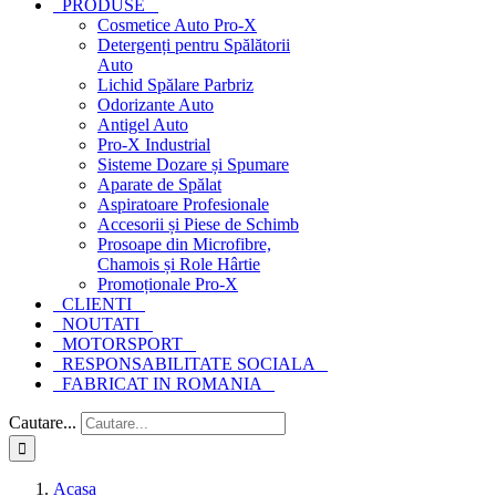
PRODUSE
Cosmetice Auto Pro-X
Detergenți pentru Spălătorii
Auto
Lichid Spălare Parbriz
Odorizante Auto
Antigel Auto
Pro-X Industrial
Sisteme Dozare și Spumare
Aparate de Spălat
Aspiratoare Profesionale
Accesorii și Piese de Schimb
Prosoape din Microfibre,
Chamois și Role Hârtie
Promoționale Pro-X
CLIENTI
NOUTATI
MOTORSPORT
RESPONSABILITATE SOCIALA
FABRICAT IN ROMANIA
Cautare...
Acasa