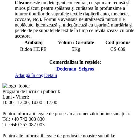
Cleaner
este un detergent concentrat, cu spumare redusă și
miros plăcut, pentru spălarea și curățarea în profunzime a
tuturor tipurilor de suprafețe textile (tapițerii auto, mochete,
covoare, etc.). Formula avansată neutralizează mirosurile
neplăcute, igienizează și îndepărtează cu ușurință murdăria și
petele de pe suprafețele textile în timp ce revitalizează culorile
acestora.
Ambalaj
Volum / Greutate
Cod produs
Bidon HDPE
5Kg
CS-639
Comercializat în rețelele:
Dedeman
,
Selgros
Adaugă în coș
Detalii
Program de lucru cu publicul:
Luni - Vineri:
10:00 - 12:00, 14:00 - 17:00
Pentru informații legate de procesarea comenzilor online sunați la:
Tel: +40 742 003 830
Tel: +40 757 087 003
Pentru alte informații legate de produsele noastre sunați la: