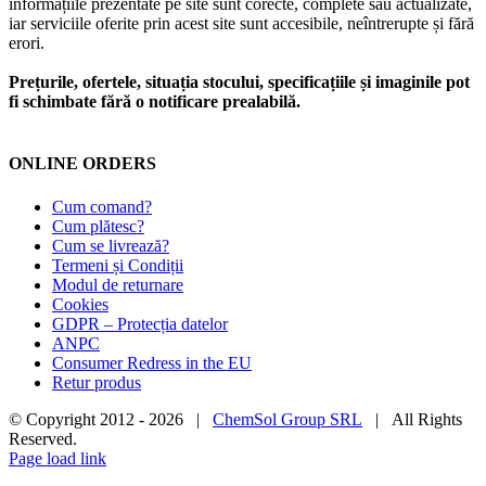
informațiile prezentate pe site sunt corecte, complete sau actualizate,
iar serviciile oferite prin acest site sunt accesibile, neîntrerupte și fără
erori.
Prețurile, ofertele, situația stocului, specificațiile și imaginile pot
fi schimbate fără o notificare prealabilă.
ONLINE ORDERS
Cum comand?
Cum plătesc?
Cum se livrează?
Termeni și Condiții
Modul de returnare
Cookies
GDPR – Protecția datelor
ANPC
Consumer Redress in the EU
Retur produs
© Copyright 2012 -
2026 |
ChemSol Group SRL
| All Rights
Reserved.
Page load link