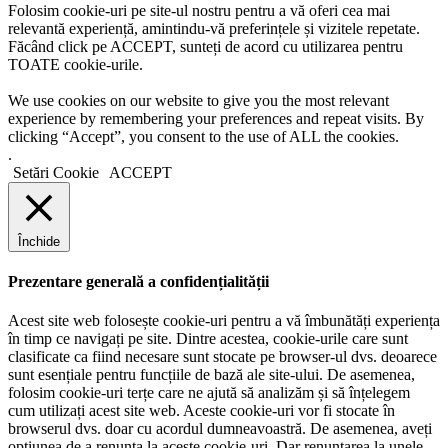
Folosim cookie-uri pe site-ul nostru pentru a vă oferi cea mai
relevantă experiență, amintindu-vă preferințele și vizitele repetate.
Făcând click pe ACCEPT, sunteți de acord cu utilizarea pentru
TOATE cookie-urile.
We use cookies on our website to give you the most relevant
experience by remembering your preferences and repeat visits. By
clicking “Accept”, you consent to the use of ALL the cookies.
.
Setări Cookie
ACCEPT
Închide
Prezentare generală a confidențialității
Acest site web folosește cookie-uri pentru a vă îmbunătăți experiența
în timp ce navigați pe site. Dintre acestea, cookie-urile care sunt
clasificate ca fiind necesare sunt stocate pe browser-ul dvs. deoarece
sunt esențiale pentru funcțiile de bază ale site-ului. De asemenea,
folosim cookie-uri terțe care ne ajută să analizăm și să înțelegem
cum utilizați acest site web. Aceste cookie-uri vor fi stocate în
browserul dvs. doar cu acordul dumneavoastră. De asemenea, aveți
opțiunea de a renunța la aceste cookie-uri. Dar renunțarea la unele