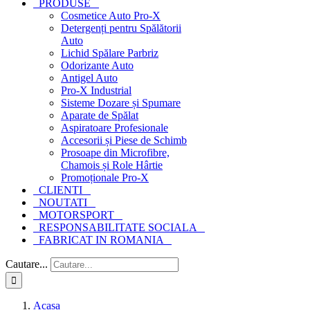
PRODUSE
Cosmetice Auto Pro-X
Detergenți pentru Spălătorii
Auto
Lichid Spălare Parbriz
Odorizante Auto
Antigel Auto
Pro-X Industrial
Sisteme Dozare și Spumare
Aparate de Spălat
Aspiratoare Profesionale
Accesorii și Piese de Schimb
Prosoape din Microfibre,
Chamois și Role Hârtie
Promoționale Pro-X
CLIENTI
NOUTATI
MOTORSPORT
RESPONSABILITATE SOCIALA
FABRICAT IN ROMANIA
Cautare...
Acasa