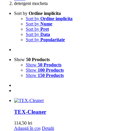
detergent mocheta
Sort by
Ordine implicita
Sort by
Ordine implicita
Sort by
Nume
Sort by
Pret
Sort by
Data
Sort by
Popularitate
Show
50 Products
Show
50 Products
Show
100 Products
Show
150 Products
TEX-Cleaner
114,50
lei
Adaugă în coș
Detalii