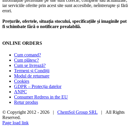
informațiile prezentate pe site sunt corecte, complete sau actualizate,
iar serviciile oferite prin acest site sunt accesibile, neîntrerupte și fără
erori.
Prețurile, ofertele, situația stocului, specificațiile și imaginile pot
fi schimbate fără o notificare prealabilă.
ONLINE ORDERS
Cum comand?
Cum plătesc?
Cum se livrează?
Termeni și Condiții
Modul de returnare
Cookies
GDPR – Protecția datelor
ANPC
Consumer Redress in the EU
Retur produs
© Copyright 2012 -
2026 |
ChemSol Group SRL
| All Rights
Reserved.
Page load link