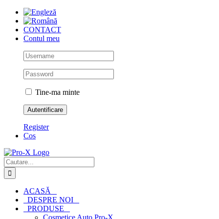
Skip
to
content
CONTACT
Contul meu
Tine-ma minte
Register
Cos
Cautare...
ACASĂ
DESPRE NOI
PRODUSE
Cosmetice Auto Pro-X