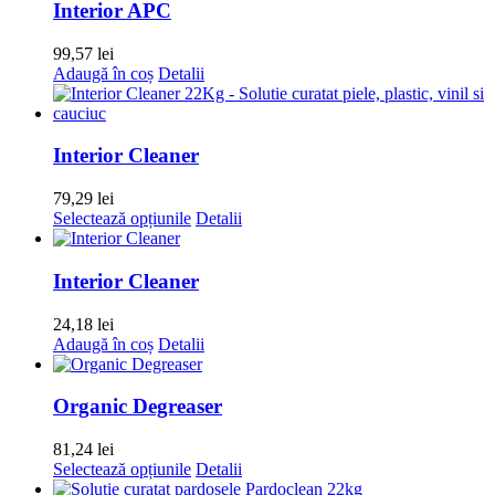
alese
Interior APC
în
pagina
99,57
lei
produsului.
Adaugă în coș
Detalii
Interior Cleaner
79,29
lei
Acest
Selectează opțiunile
Detalii
produs
are
mai
Interior Cleaner
multe
variații.
24,18
lei
Opțiunile
Adaugă în coș
Detalii
pot
fi
alese
Organic Degreaser
în
pagina
81,24
lei
produsului.
Acest
Selectează opțiunile
Detalii
produs