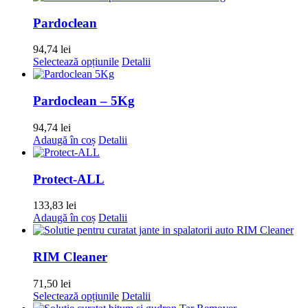
are
mai
Pardoclean
multe
variații.
94,74
lei
Opțiunile
Acest
Selectează opțiunile
Detalii
pot
produs
fi
are
alese
mai
Pardoclean – 5Kg
în
multe
pagina
variații.
94,74
lei
produsului.
Opțiunile
Adaugă în coș
Detalii
pot
fi
alese
Protect-ALL
în
pagina
133,83
lei
produsului.
Adaugă în coș
Detalii
RIM Cleaner
71,50
lei
Acest
Selectează opțiunile
Detalii
produs