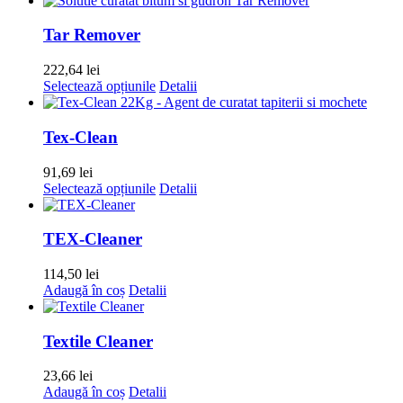
are
mai
Tar Remover
multe
variații.
222,64
lei
Opțiunile
Acest
Selectează opțiunile
Detalii
pot
produs
fi
are
alese
mai
Tex-Clean
în
multe
pagina
variații.
91,69
lei
produsului.
Opțiunile
Acest
Selectează opțiunile
Detalii
pot
produs
fi
are
alese
mai
TEX-Cleaner
în
multe
pagina
variații.
114,50
lei
produsului.
Opțiunile
Adaugă în coș
Detalii
pot
fi
alese
Textile Cleaner
în
pagina
23,66
lei
produsului.
Adaugă în coș
Detalii