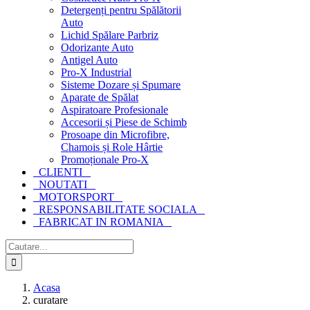
Detergenți pentru Spălătorii
Auto
Lichid Spălare Parbriz
Odorizante Auto
Antigel Auto
Pro-X Industrial
Sisteme Dozare și Spumare
Aparate de Spălat
Aspiratoare Profesionale
Accesorii și Piese de Schimb
Prosoape din Microfibre,
Chamois și Role Hârtie
Promoționale Pro-X
CLIENTI
NOUTATI
MOTORSPORT
RESPONSABILITATE SOCIALA
FABRICAT IN ROMANIA
Cautare...
Acasa
curatare