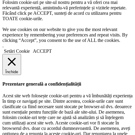
Folosim cookie-uri pe site-ul nostru pentru a vă oferi cea mai
relevantă experiență, amintindu-vă preferințele și vizitele repetate.
Făcând click pe ACCEPT, sunteți de acord cu utilizarea pentru
TOATE cookie-urile.
We use cookies on our website to give you the most relevant
experience by remembering your preferences and repeat visits. By
clicking “Accept”, you consent to the use of ALL the cookies.
.
Setări Cookie
ACCEPT
Închide
Prezentare generală a confidențialității
Acest site web folosește cookie-uri pentru a vă îmbunătăți experiența
în timp ce navigați pe site. Dintre acestea, cookie-urile care sunt
clasificate ca fiind necesare sunt stocate pe browser-ul dvs. deoarece
sunt esențiale pentru funcțiile de bază ale site-ului. De asemenea,
folosim cookie-uri terțe care ne ajută să analizăm și să înțelegem
cum utilizați acest site web. Aceste cookie-uri vor fi stocate în
browserul dvs. doar cu acordul dumneavoastră. De asemenea, aveți
opțiunea de a renunța la aceste cookie-uri. Dar renunțarea la unele