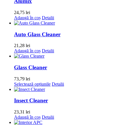
Alumix
24,75
lei
Adaugă în coș
Detalii
Auto Glass Cleaner
21,28
lei
Adaugă în coș
Detalii
Glass Cleaner
73,79
lei
Acest
Selectează opțiunile
Detalii
produs
are
mai
Insect Cleaner
multe
variații.
23,31
lei
Opțiunile
Adaugă în coș
Detalii
pot
fi