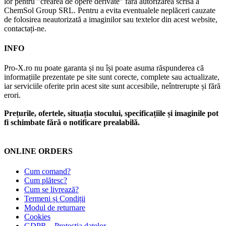
lor pentru "crearea de opere derivate" fără autorizarea scrisă a
ChemSol Group SRL. Pentru a evita eventualele neplăceri cauzate
de folosirea neautorizată a imaginilor sau textelor din acest website,
contactați-ne.
INFO
Pro-X.ro nu poate garanta și nu își poate asuma răspunderea că
informațiile prezentate pe site sunt corecte, complete sau actualizate,
iar serviciile oferite prin acest site sunt accesibile, neîntrerupte și fără
erori.
Prețurile, ofertele, situația stocului, specificațiile și imaginile pot
fi schimbate fără o notificare prealabilă.
ONLINE ORDERS
Cum comand?
Cum plătesc?
Cum se livrează?
Termeni și Condiții
Modul de returnare
Cookies
GDPR – Protecția datelor