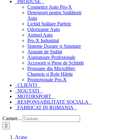
PRODUSE
Cosmetice Auto Pro-X
Detergenți pentru Spălătorii
Auto
Lichid Spălare Parbriz
Odorizante Auto
Antigel Auto
Pro-X Industrial
Sisteme Dozare și Spumare
Aparate de Spălat
Aspiratoare Profesionale
Accesorii și Piese de Schimb
Prosoape din Microfibre,
Chamois și Role Hârtie
Promoționale Pro-X
CLIENTI
NOUTATI
MOTORSPORT
RESPONSABILITATE SOCIALA
FABRICAT IN ROMANIA
Cautare...
Acasa