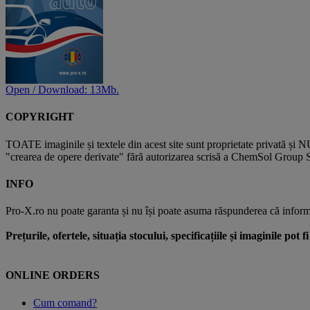
Open / Download: 13Mb.
COPYRIGHT
TOATE imaginile și textele din acest site sunt proprietate privată și N
"crearea de opere derivate" fără autorizarea scrisă a ChemSol Group SR
INFO
Pro-X.ro nu poate garanta și nu își poate asuma răspunderea că informații
Prețurile, ofertele, situația stocului, specificațiile și imaginile pot
ONLINE ORDERS
Cum comand?