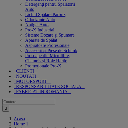
Detergenți pentru Spălătorii
Auto
Lichid Spălare Parbriz
Odorizante Auto
Antigel Auto
Pro-X Industrial
Sisteme Dozare și Spumare
Aparate de Spălat
Aspiratoare Profesionale
Accesorii și Piese de Schimb
Prosoape din Microfibre,
Chamois și Role Hârtie
Promoționale Pro-X
CLIENTI
NOUTATI
MOTORSPORT
RESPONSABILITATE SOCIALA
FABRICAT IN ROMANIA
Cautare...
Acasa
Home 1