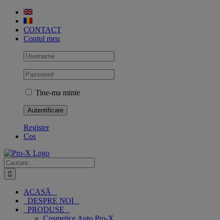
Skip
to
content
CONTACT
Contul meu
Tine-ma minte
Register
Cos
Cautare...
ACASĂ
DESPRE NOI
PRODUSE
Cosmetice Auto Pro-X