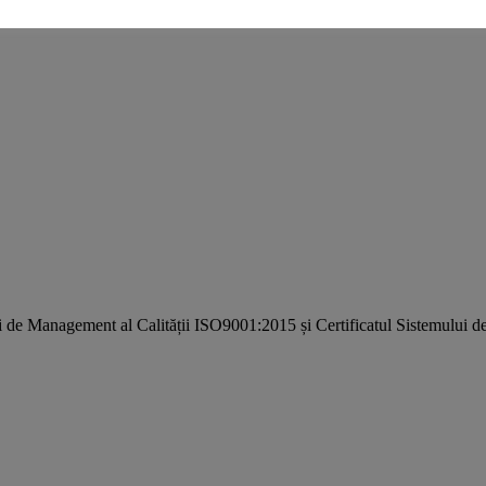
i de Management al Calității ISO9001:2015 și Certificatul Sistemulu