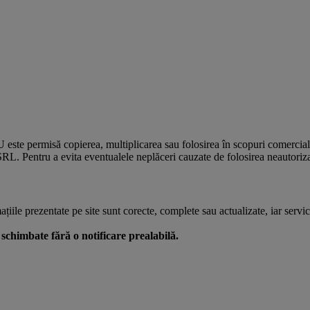
U este permisă copierea, multiplicarea sau folosirea în scopuri comercia
L. Pentru a evita eventualele neplăceri cauzate de folosirea neautorizată
le prezentate pe site sunt corecte, complete sau actualizate, iar serviciil
 fi schimbate fără o notificare prealabilă.