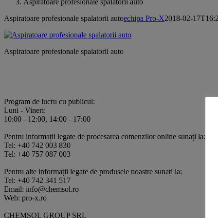
Aspiratoare profesionale spalatorii auto
Aspiratoare profesionale spalatorii auto
echipa Pro-X
2018-02-17T16:
Aspiratoare profesionale spalatorii auto
Program de lucru cu publicul:
Luni - Vineri:
10:00 - 12:00, 14:00 - 17:00
Pentru informații legate de procesarea comenzilor online sunați la:
Tel: +40 742 003 830
Tel: +40 757 087 003
Pentru alte informații legate de produsele noastre sunați la:
Tel: +40 742 341 517
Email: info@chemsol.ro
Web: pro-x.ro
CHEMSOL GROUP SRL