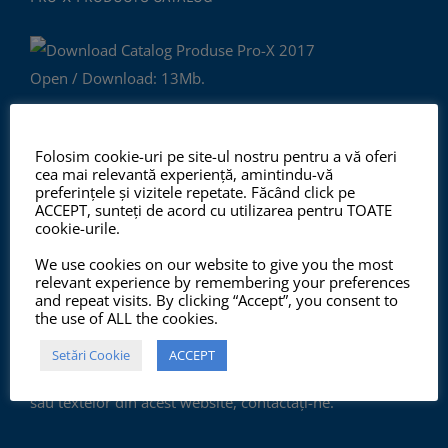
Open / Download: 13Mb.
COPYRIGHT
Folosim cookie-uri pe site-ul nostru pentru a vă oferi
cea mai relevantă experiență, amintindu-vă
preferințele și vizitele repetate. Făcând click pe
TOATE imaginile și textele din acest site sunt proprietate
ACCEPT, sunteți de acord cu utilizarea pentru TOATE
cookie-urile.
privată și NU este permisă copierea, multiplicarea sau
folosirea în scopuri comerciale, NU este permisă
We use cookies on our website to give you the most
relevant experience by remembering your preferences
modificarea, distorsionarea sau editarea lor pentru
and repeat visits. By clicking “Accept”, you consent to
the use of ALL the cookies.
"crearea de opere derivate" fără autorizarea scrisă a
ChemSol Group SRL. Pentru a evita eventualele
Setări Cookie
ACCEPT
neplăceri cauzate de folosirea neautorizată a imaginilor
sau textelor din acest website, contactați-ne.