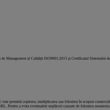
i de Management al Calității ISO9001:2015 și Certificatul Sistemulu
U este permisă copierea, multiplicarea sau folosirea în scopuri comercia
L. Pentru a evita eventualele neplăceri cauzate de folosirea neautorizată