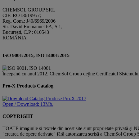
CHEMSOL GROUP SRL
CIF: RO18619957;
Reg. Com.: J40/6969/2006
Str. David Emmanuel 6A, S.1,
București, C.P.: 010543
ROMÂNIA
ISO 9001:2015, ISO 14001:2015
Începând cu anul 2012, ChemSol Group deține Certificatul Sistemulu
Pro-X Products Catalog
Open / Download: 13Mb.
COPYRIGHT
TOATE imaginile și textele din acest site sunt proprietate privată și N
"crearea de opere derivate" fără autorizarea scrisă a ChemSol Group SR