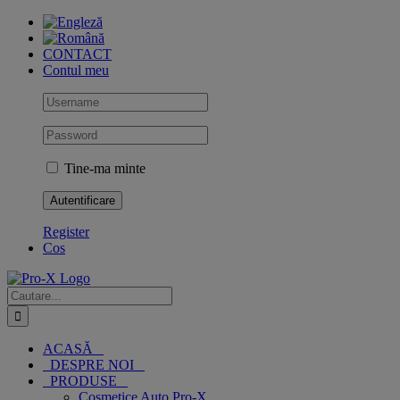
Skip
to
content
CONTACT
Contul meu
Tine-ma minte
Register
Cos
Cautare...
ACASĂ
DESPRE NOI
PRODUSE
Cosmetice Auto Pro-X