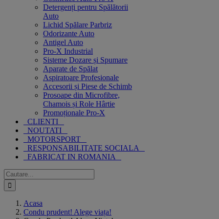
Detergenți pentru Spălătorii
Auto
Lichid Spălare Parbriz
Odorizante Auto
Antigel Auto
Pro-X Industrial
Sisteme Dozare și Spumare
Aparate de Spălat
Aspiratoare Profesionale
Accesorii și Piese de Schimb
Prosoape din Microfibre,
Chamois și Role Hârtie
Promoționale Pro-X
CLIENTI
NOUTATI
MOTORSPORT
RESPONSABILITATE SOCIALA
FABRICAT IN ROMANIA
Cautare...
Acasa
Condu prudent! Alege viața!