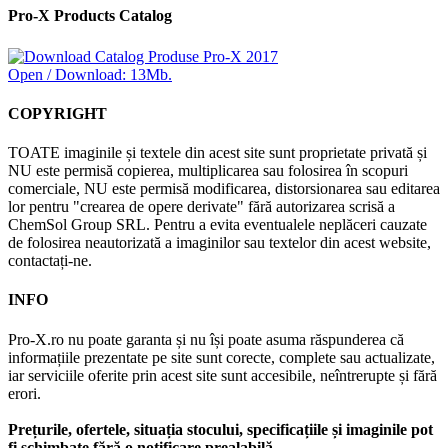
Pro-X Products Catalog
Open / Download: 13Mb.
COPYRIGHT
TOATE imaginile și textele din acest site sunt proprietate privată și
NU este permisă copierea, multiplicarea sau folosirea în scopuri
comerciale, NU este permisă modificarea, distorsionarea sau editarea
lor pentru "crearea de opere derivate" fără autorizarea scrisă a
ChemSol Group SRL. Pentru a evita eventualele neplăceri cauzate
de folosirea neautorizată a imaginilor sau textelor din acest website,
contactați-ne.
INFO
Pro-X.ro nu poate garanta și nu își poate asuma răspunderea că
informațiile prezentate pe site sunt corecte, complete sau actualizate,
iar serviciile oferite prin acest site sunt accesibile, neîntrerupte și fără
erori.
Prețurile, ofertele, situația stocului, specificațiile și imaginile pot
fi schimbate fără o notificare prealabilă.