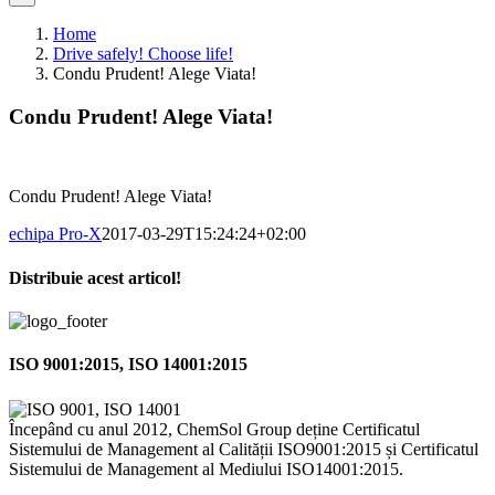
Home
Drive safely! Choose life!
Condu Prudent! Alege Viata!
Condu Prudent! Alege Viata!
Condu Prudent! Alege Viata!
echipa Pro-X
2017-03-29T15:24:24+02:00
Distribuie acest articol!
Facebook
X
Pinterest
Email
ISO 9001:2015, ISO 14001:2015
Începând cu anul 2012, ChemSol Group deține Certificatul
Sistemului de Management al Calității ISO9001:2015 și Certificatul
Sistemului de Management al Mediului ISO14001:2015.