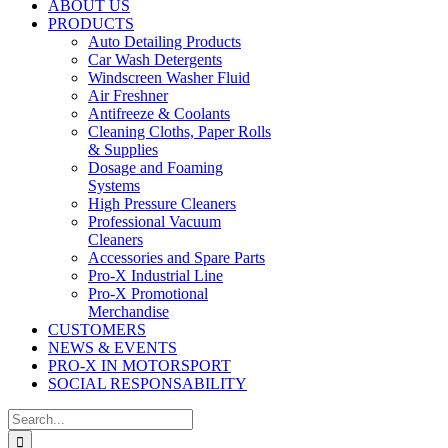
ABOUT US
PRODUCTS
Auto Detailing Products
Car Wash Detergents
Windscreen Washer Fluid
Air Freshner
Antifreeze & Coolants
Cleaning Cloths, Paper Rolls
& Supplies
Dosage and Foaming
Systems
High Pressure Cleaners
Professional Vacuum
Cleaners
Accessories and Spare Parts
Pro-X Industrial Line
Pro-X Promotional
Merchandise
CUSTOMERS
NEWS & EVENTS
PRO-X IN MOTORSPORT
SOCIAL RESPONSABILITY
Search
for: