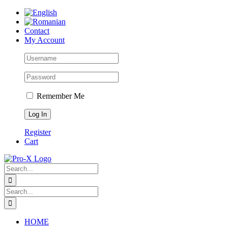
Skip
to
content
Contact
My Account
Remember Me
Register
Cart
Search
for:
Search
for:
HOME