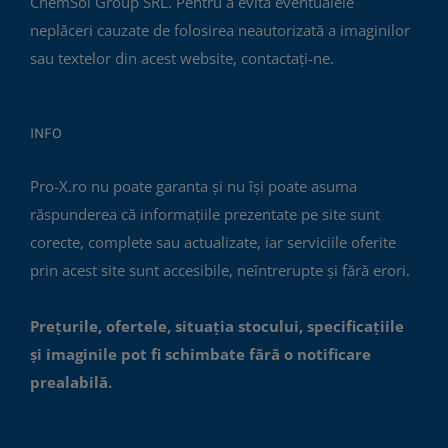
ChemSol Group SRL. Pentru a evita eventualele
neplăceri cauzate de folosirea neautorizată a imaginilor
sau textelor din acest website, contactați-ne.
INFO
Pro-X.ro nu poate garanta și nu își poate asuma
răspunderea că informațiile prezentate pe site sunt
corecte, complete sau actualizate, iar serviciile oferite
prin acest site sunt accesibile, neîntrerupte și fără erori.
Prețurile, ofertele, situația stocului, specificațiile
și imaginile pot fi schimbate fără o notificare
prealabilă.