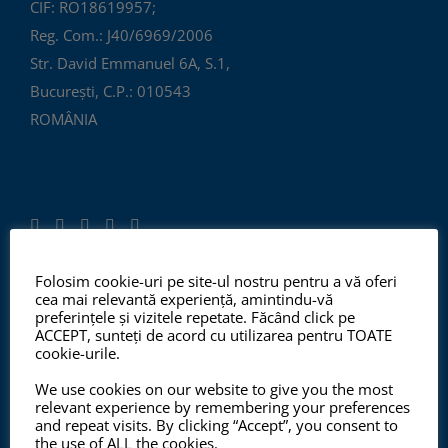
CIF: RO18619957;
Reg. Com.: J40/6969/2006
Str. David Emmanuel 6A, S.1,
București, C.P.: 010543
ROMÂNIA
Folosim cookie-uri pe site-ul nostru pentru a vă oferi
cea mai relevantă experiență, amintindu-vă
ISO 9001:2015, ISO 14001:2015
preferințele și vizitele repetate. Făcând click pe
ACCEPT, sunteți de acord cu utilizarea pentru TOATE
cookie-urile.
We use cookies on our website to give you the most
Începând cu anul 2012, ChemSol Group deține
relevant experience by remembering your preferences
Certificatul Sistemului de Management al Calității
and repeat visits. By clicking “Accept”, you consent to
the use of ALL the cookies.
ISO9001:2015 și Certificatul Sistemului de Management