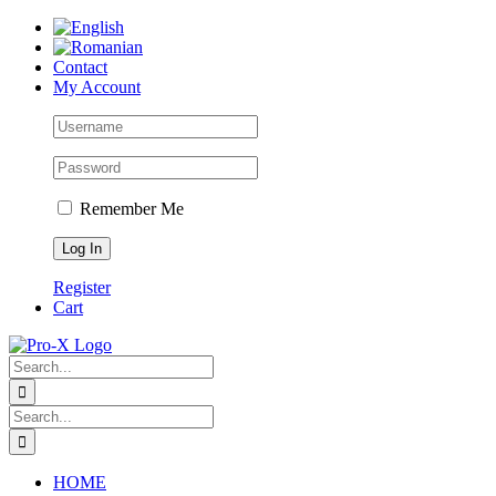
Skip
to
content
Contact
My Account
Remember Me
Register
Cart
Search
for:
Search
for:
HOME