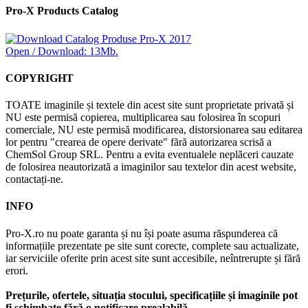
Pro-X Products Catalog
Open / Download: 13Mb.
COPYRIGHT
TOATE imaginile și textele din acest site sunt proprietate privată și
NU este permisă copierea, multiplicarea sau folosirea în scopuri
comerciale, NU este permisă modificarea, distorsionarea sau editarea
lor pentru "crearea de opere derivate" fără autorizarea scrisă a
ChemSol Group SRL. Pentru a evita eventualele neplăceri cauzate
de folosirea neautorizată a imaginilor sau textelor din acest website,
contactați-ne.
INFO
Pro-X.ro nu poate garanta și nu își poate asuma răspunderea că
informațiile prezentate pe site sunt corecte, complete sau actualizate,
iar serviciile oferite prin acest site sunt accesibile, neîntrerupte și fără
erori.
Prețurile, ofertele, situația stocului, specificațiile și imaginile pot
fi schimbate fără o notificare prealabilă.