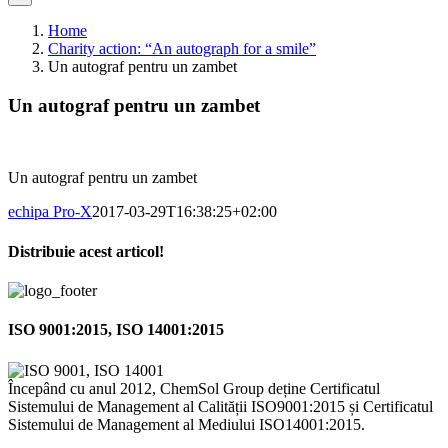
Home
Charity action: “An autograph for a smile”
Un autograf pentru un zambet
Un autograf pentru un zambet
Un autograf pentru un zambet
echipa Pro-X
2017-03-29T16:38:25+02:00
Distribuie acest articol!
Facebook
X
Pinterest
Email
ISO 9001:2015, ISO 14001:2015
Începând cu anul 2012, ChemSol Group deține Certificatul
Sistemului de Management al Calității ISO9001:2015 și Certificatul
Sistemului de Management al Mediului ISO14001:2015.