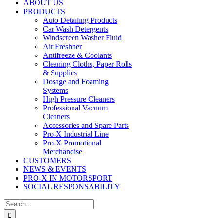
ABOUT US
PRODUCTS
Auto Detailing Products
Car Wash Detergents
Windscreen Washer Fluid
Air Freshner
Antifreeze & Coolants
Cleaning Cloths, Paper Rolls
& Supplies
Dosage and Foaming
Systems
High Pressure Cleaners
Professional Vacuum
Cleaners
Accessories and Spare Parts
Pro-X Industrial Line
Pro-X Promotional
Merchandise
CUSTOMERS
NEWS & EVENTS
PRO-X IN MOTORSPORT
SOCIAL RESPONSABILITY
Search
for: