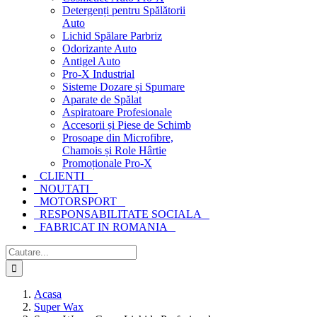
Detergenți pentru Spălătorii
Auto
Lichid Spălare Parbriz
Odorizante Auto
Antigel Auto
Pro-X Industrial
Sisteme Dozare și Spumare
Aparate de Spălat
Aspiratoare Profesionale
Accesorii și Piese de Schimb
Prosoape din Microfibre,
Chamois și Role Hârtie
Promoționale Pro-X
CLIENTI
NOUTATI
MOTORSPORT
RESPONSABILITATE SOCIALA
FABRICAT IN ROMANIA
Cautare...
Acasa
Super Wax