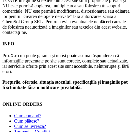
TOATE imaginile și textele din acest site sunt proprietate privată și
NU este permisă copierea, multiplicarea sau folosirea în scopuri
comerciale, NU este permisă modificarea, distorsionarea sau editarea
lor pentru "crearea de opere derivate" fără autorizarea scrisă a
ChemSol Group SRL. Pentru a evita eventualele neplăceri cauzate
de folosirea neautorizată a imaginilor sau textelor din acest website,
contactați-ne.
INFO
Pro-X.ro nu poate garanta și nu își poate asuma răspunderea că
informațiile prezentate pe site sunt corecte, complete sau actualizate,
iar serviciile oferite prin acest site sunt accesibile, neîntrerupte și fără
erori.
Prețurile, ofertele, situația stocului, specificațiile și imaginile pot
fi schimbate fără o notificare prealabilă.
ONLINE ORDERS
Cum comand?
Cum plătesc?
Cum se livrează?
Termeni și Condiții