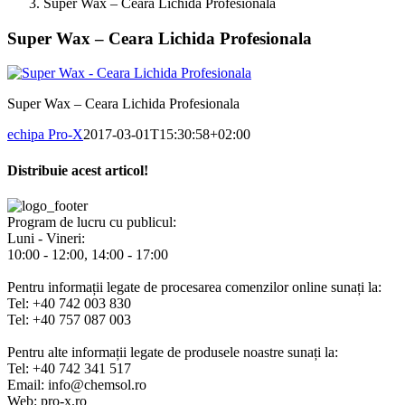
Super Wax – Ceara Lichida Profesionala
Super Wax – Ceara Lichida Profesionala
Super Wax – Ceara Lichida Profesionala
echipa Pro-X
2017-03-01T15:30:58+02:00
Distribuie acest articol!
Facebook
X
Pinterest
E-
mail:
Program de lucru cu publicul:
Luni - Vineri:
10:00 - 12:00, 14:00 - 17:00
Pentru informații legate de procesarea comenzilor online sunați la:
Tel: +40 742 003 830
Tel: +40 757 087 003
Pentru alte informații legate de produsele noastre sunați la:
Tel: +40 742 341 517
Email: info@chemsol.ro
Web: pro-x.ro