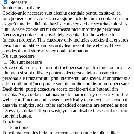
Necesare
Întotdeauna activate
Cookie-urile necesare sunt absolut esențiale pentru ca site-ul să
funcționeze corect. Această categorie include numai cookie-uri care
asigură funcționalități de bază și caracteristici de securitate ale site-
ului. Aceste cookie-uri nu stochează nicio informație personală.
Necessary cookies are absolutely essential for the website to
function properly. This category only includes cookies that ensures
basic functionalities and security features of the website. These
cookies do not store any personal information.
Nu sunt necesare
Nu sunt necesare
Orice cookie-uri care nu sunt strict necesare pentru funcționarea site-
ului web și sunt utilizate pentru colectarea datelor cu caracter
personal ale utilizatorului prin intermediul analizelor, anunțurilor și al
altor conținuturi încorporate sunt denumite cookie-uri non-necesare.
Dacă doriți, puteți dezactiva aceste cookie-uri din butonul din
dreapta. Any cookies that may not be particularly necessary for the
website to function and is used specifically to collect user personal
data via analytics, ads, other embedded contents are termed as non-
necessary cookies. If you wish, you can disable these cookies from
the right button.
Functional
Functional
Functional cookies help to perform certain functionalities like