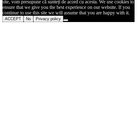
site, vom presupune că sunteți de acord cu acesta. We use cookies to
ensure that we give you the best experience on our website. If you
continue to use this site we will assume that you are happy with it.
ACCEPT
No
Privacy policy
Go
to
Top