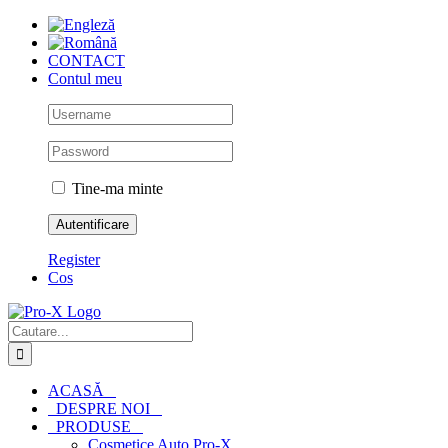
Skip
to
content
CONTACT
Contul meu
Tine-ma minte
Register
Cos
Cautare...
ACASĂ
DESPRE NOI
PRODUSE
Cosmetice Auto Pro-X