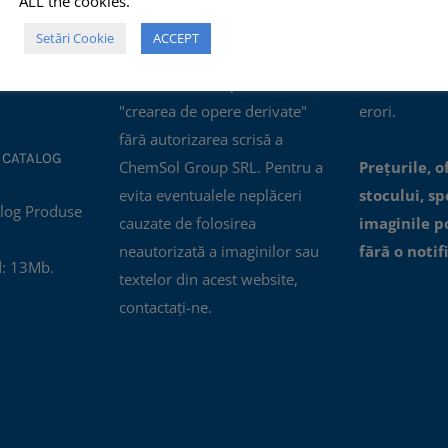
ALL the cookies.
ertificatul
comerciale, NU este permisă
actualizate, i
Setări Cookie
ACCEPT
nagement al
modificarea, distorsionarea
oferite prin a
01:2015.
sau editarea lor pentru
accesibile, n
"crearea de opere derivate"
erori.
fără autorizarea scrisă a
 CATALOG
ChemSol Group SRL. Pentru a
Prețurile, o
evita eventualele neplăceri
stocului, spe
cauzate de folosirea
imaginile p
neautorizată a imaginilor sau
fără o notif
: 13Mb.
textelor din acest website,
contactați-ne.