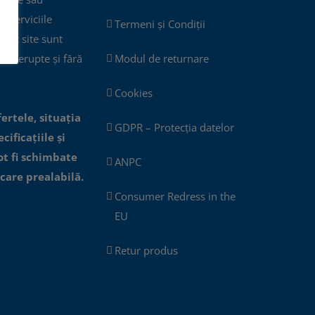
ar serviciile
Termeni și Condiții
cest site sunt
eîntrerupte și fără
Modul de returnare
Cookies
fertele, situația
GDPR – Protecția datelor
cificațiile și
ot fi schimbate
ANPC
icare prealabilă.
Consumer Redress in the
EU
Retur produs