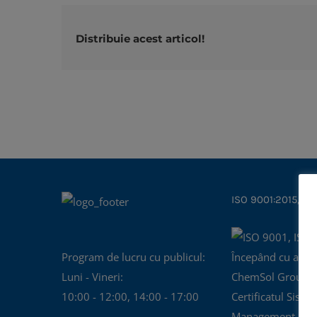
Distribuie acest articol!
ISO 9001:2015, IS
Program de lucru cu publicul:
Începând cu anul
Luni - Vineri:
ChemSol Group d
10:00 - 12:00, 14:00 - 17:00
Certificatul Siste
Management al Cal