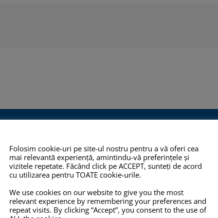
O 14001:2015
COPYRIGHT
INFO
Folosim cookie-uri pe site-ul nostru pentru a vă oferi cea
mai relevantă experiență, amintindu-vă preferințele și
TOATE imaginile și textele din
Pro-X.ro nu 
vizitele repetate. Făcând click pe ACCEPT, sunteți de acord
cu utilizarea pentru TOATE cookie-urile.
 2012,
acest site sunt proprietate
nu își poate
eține
privată și NU este permisă
răspunderea 
We use cookies on our website to give you the most
relevant experience by remembering your preferences and
mului de
copierea, multiplicarea sau
prezentate pe
repeat visits. By clicking “Accept”, you consent to the use of
ității
folosirea în scopuri
corecte, com