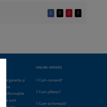
Facebook
X
Pinterest
E-
mail:
ONLINE ORDERS
poate garanta și
Cum comand?
 asuma
Cum plătesc?
că informațiile
 site sunt
Cum se livrează?
plete sau