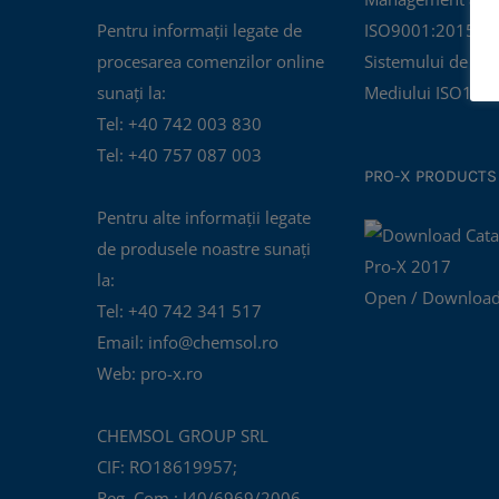
Pentru informații legate de
ISO9001:2015 și C
procesarea comenzilor online
Sistemului de Ma
sunați la:
Mediului ISO140
Tel: +40 742 003 830
Tel: +40 757 087 003
PRO-X PRODUCTS
Pentru alte informații legate
de produsele noastre sunați
la:
Open / Download
Tel: +40 742 341 517
Email: info@chemsol.ro
Web: pro-x.ro
CHEMSOL GROUP SRL
CIF: RO18619957;
Reg. Com.: J40/6969/2006