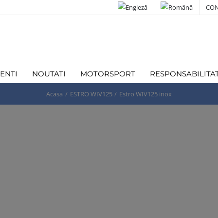
CON
IENTI
NOUTATI
MOTORSPORT
RESPONSABILITA
Acasa
ESTRO WIV125
Estro WIV125 inox