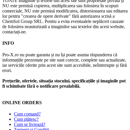
TOATE imaginile și textele din acest site sunt proprietate privată și
NU este permisă copierea, multiplicarea sau folosirea în scopuri
comerciale, NU este permisă modificarea, distorsionarea sau editarea
lor pentru "crearea de opere derivate" fără autorizarea scrisă a
ChemSol Group SRL. Pentru a evita eventualele neplăceri cauzate
de folosirea neautorizată a imaginilor sau textelor din acest website,
contactați-ne.
INFO
Pro-X.ro nu poate garanta și nu își poate asuma răspunderea că
informațiile prezentate pe site sunt corecte, complete sau actualizate,
iar serviciile oferite prin acest site sunt accesibile, neîntrerupte și fără
erori.
Prețurile, ofertele, situația stocului, specificațiile și imaginile pot
fi schimbate fără o notificare prealabilă.
ONLINE ORDERS
Cum comand?
Cum plătesc?
Cum se livrează?
Termeni și Condiții