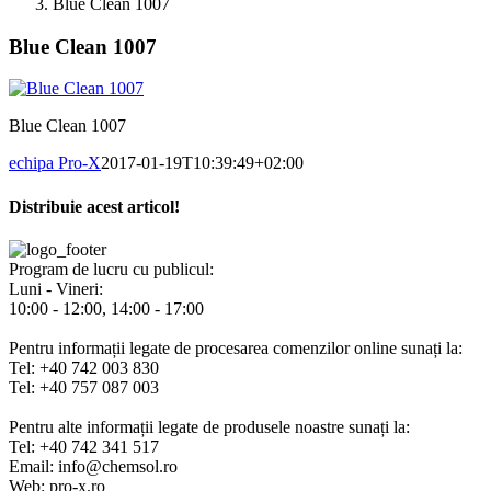
Blue Clean 1007
Blue Clean 1007
Blue Clean 1007
echipa Pro-X
2017-01-19T10:39:49+02:00
Distribuie acest articol!
Facebook
X
Pinterest
E-
mail:
Program de lucru cu publicul:
Luni - Vineri:
10:00 - 12:00, 14:00 - 17:00
Pentru informații legate de procesarea comenzilor online sunați la:
Tel: +40 742 003 830
Tel: +40 757 087 003
Pentru alte informații legate de produsele noastre sunați la:
Tel: +40 742 341 517
Email: info@chemsol.ro
Web: pro-x.ro