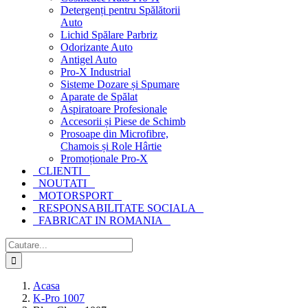
Detergenți pentru Spălătorii
Auto
Lichid Spălare Parbriz
Odorizante Auto
Antigel Auto
Pro-X Industrial
Sisteme Dozare și Spumare
Aparate de Spălat
Aspiratoare Profesionale
Accesorii și Piese de Schimb
Prosoape din Microfibre,
Chamois și Role Hârtie
Promoționale Pro-X
CLIENTI
NOUTATI
MOTORSPORT
RESPONSABILITATE SOCIALA
FABRICAT IN ROMANIA
Cautare...
Acasa
K-Pro 1007