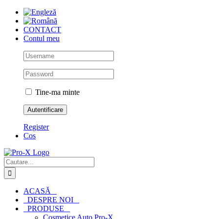
Skip
to
content
CONTACT
Contul meu
Tine-ma minte
Register
Cos
Cautare...
ACASĂ
DESPRE NOI
PRODUSE
Cosmetice Auto Pro-X