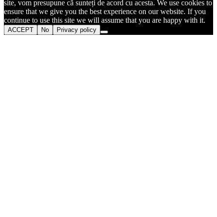
site, vom presupune că sunteți de acord cu acesta. We use cookies to
ensure that we give you the best experience on our website. If you
continue to use this site we will assume that you are happy with it.
ACCEPT
No
Privacy policy
Go
to
Top