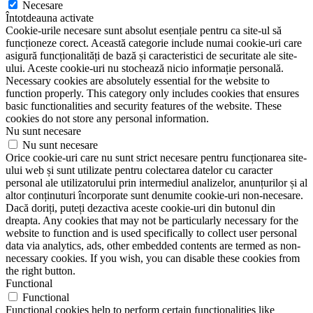
Necesare
Întotdeauna activate
Cookie-urile necesare sunt absolut esențiale pentru ca site-ul să
funcționeze corect. Această categorie include numai cookie-uri care
asigură funcționalități de bază și caracteristici de securitate ale site-
ului. Aceste cookie-uri nu stochează nicio informație personală.
Necessary cookies are absolutely essential for the website to
function properly. This category only includes cookies that ensures
basic functionalities and security features of the website. These
cookies do not store any personal information.
Nu sunt necesare
Nu sunt necesare
Orice cookie-uri care nu sunt strict necesare pentru funcționarea site-
ului web și sunt utilizate pentru colectarea datelor cu caracter
personal ale utilizatorului prin intermediul analizelor, anunțurilor și al
altor conținuturi încorporate sunt denumite cookie-uri non-necesare.
Dacă doriți, puteți dezactiva aceste cookie-uri din butonul din
dreapta. Any cookies that may not be particularly necessary for the
website to function and is used specifically to collect user personal
data via analytics, ads, other embedded contents are termed as non-
necessary cookies. If you wish, you can disable these cookies from
the right button.
Functional
Functional
Functional cookies help to perform certain functionalities like