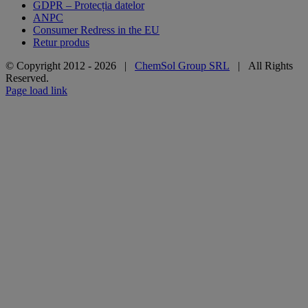
GDPR – Protecția datelor
ANPC
Consumer Redress in the EU
Retur produs
© Copyright 2012 -
2026 |
ChemSol Group SRL
| All Rights
Reserved.
Page load link
Go
to
Top