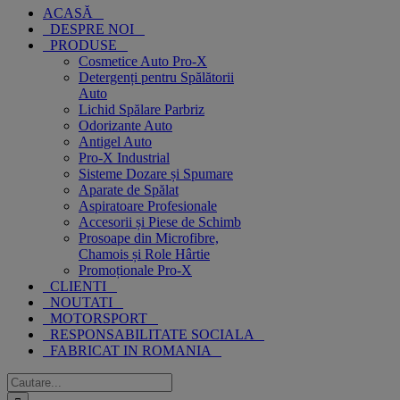
ACASĂ
DESPRE NOI
PRODUSE
Cosmetice Auto Pro-X
Detergenți pentru Spălătorii
Auto
Lichid Spălare Parbriz
Odorizante Auto
Antigel Auto
Pro-X Industrial
Sisteme Dozare și Spumare
Aparate de Spălat
Aspiratoare Profesionale
Accesorii și Piese de Schimb
Prosoape din Microfibre,
Chamois și Role Hârtie
Promoționale Pro-X
CLIENTI
NOUTATI
MOTORSPORT
RESPONSABILITATE SOCIALA
FABRICAT IN ROMANIA
Cautare...