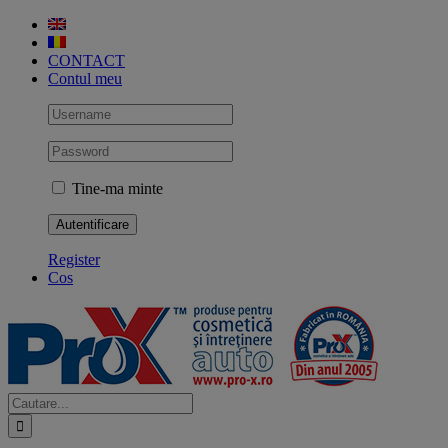
Skip
to
content
CONTACT
Contul meu
Tine-ma minte
Register
Cos
Cautare...