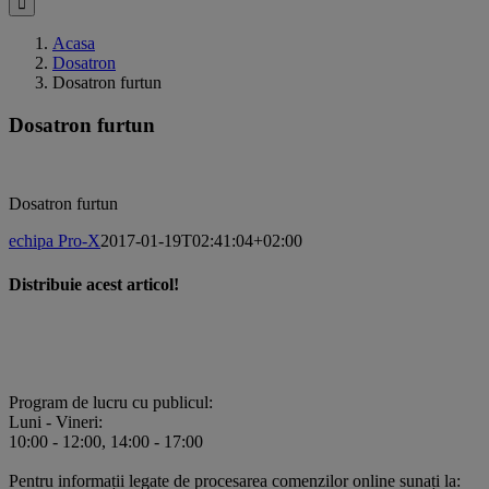
Acasa
Dosatron
Dosatron furtun
Dosatron furtun
Dosatron furtun
echipa Pro-X
2017-01-19T02:41:04+02:00
Distribuie acest articol!
Facebook
X
Pinterest
E-
mail:
Program de lucru cu publicul:
Luni - Vineri:
10:00 - 12:00, 14:00 - 17:00
Pentru informații legate de procesarea comenzilor online sunați la: