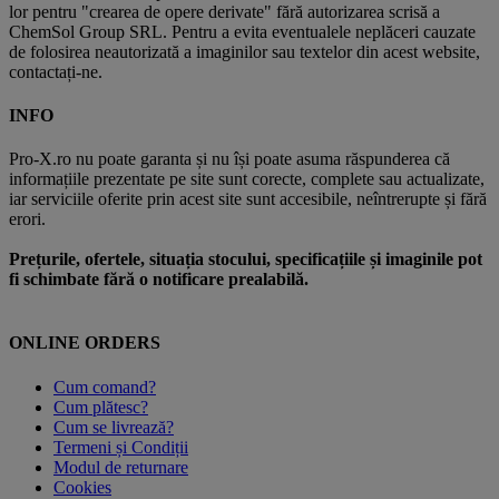
lor pentru "crearea de opere derivate" fără autorizarea scrisă a
ChemSol Group SRL. Pentru a evita eventualele neplăceri cauzate
de folosirea neautorizată a imaginilor sau textelor din acest website,
contactați-ne.
INFO
Pro-X.ro nu poate garanta și nu își poate asuma răspunderea că
informațiile prezentate pe site sunt corecte, complete sau actualizate,
iar serviciile oferite prin acest site sunt accesibile, neîntrerupte și fără
erori.
Prețurile, ofertele, situația stocului, specificațiile și imaginile pot
fi schimbate fără o notificare prealabilă.
ONLINE ORDERS
Cum comand?
Cum plătesc?
Cum se livrează?
Termeni și Condiții
Modul de returnare
Cookies