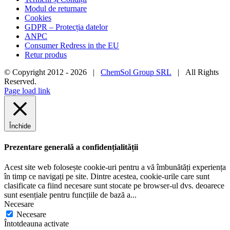
Modul de returnare
Cookies
GDPR – Protecția datelor
ANPC
Consumer Redress in the EU
Retur produs
© Copyright 2012 -
2026 |
ChemSol Group SRL
| All Rights
Reserved.
Page load link
Închide
Prezentare generală a confidențialității
Acest site web folosește cookie-uri pentru a vă îmbunătăți experiența
în timp ce navigați pe site. Dintre acestea, cookie-urile care sunt
clasificate ca fiind necesare sunt stocate pe browser-ul dvs. deoarece
sunt esențiale pentru funcțiile de bază a
...
Necesare
Necesare
Întotdeauna activate