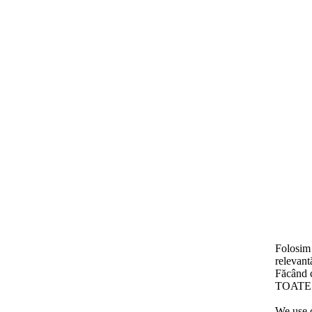
Folosim 
relevant
Făcând c
TOATE c
We use c