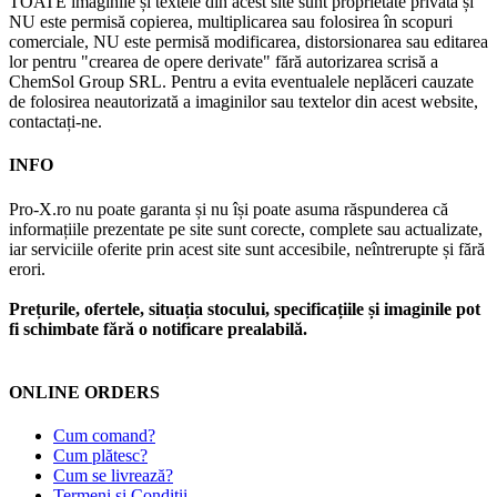
TOATE imaginile și textele din acest site sunt proprietate privată și
NU este permisă copierea, multiplicarea sau folosirea în scopuri
comerciale, NU este permisă modificarea, distorsionarea sau editarea
lor pentru "crearea de opere derivate" fără autorizarea scrisă a
ChemSol Group SRL. Pentru a evita eventualele neplăceri cauzate
de folosirea neautorizată a imaginilor sau textelor din acest website,
contactați-ne.
INFO
Pro-X.ro nu poate garanta și nu își poate asuma răspunderea că
informațiile prezentate pe site sunt corecte, complete sau actualizate,
iar serviciile oferite prin acest site sunt accesibile, neîntrerupte și fără
erori.
Prețurile, ofertele, situația stocului, specificațiile și imaginile pot
fi schimbate fără o notificare prealabilă.
ONLINE ORDERS
Cum comand?
Cum plătesc?
Cum se livrează?
Termeni și Condiții