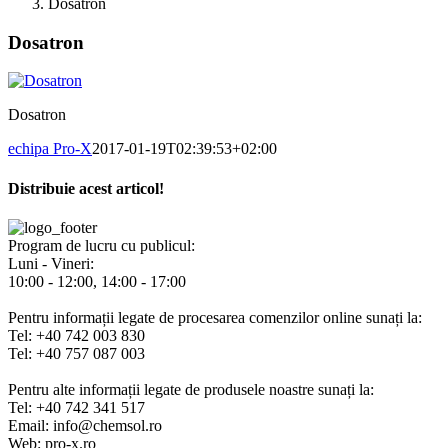
Dosatron
Dosatron
Dosatron
echipa Pro-X
2017-01-19T02:39:53+02:00
Distribuie acest articol!
Facebook
X
Pinterest
E-
mail:
Program de lucru cu publicul:
Luni - Vineri:
10:00 - 12:00, 14:00 - 17:00
Pentru informații legate de procesarea comenzilor online sunați la:
Tel: +40 742 003 830
Tel: +40 757 087 003
Pentru alte informații legate de produsele noastre sunați la:
Tel: +40 742 341 517
Email: info@chemsol.ro
Web: pro-x.ro