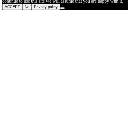
continue to use this site we will assume that you are happy with it.
ACCEPT
No
Privacy policy
Go
to
Top