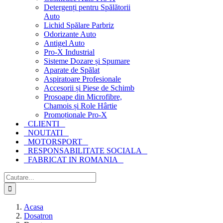
Detergenți pentru Spălătorii
Auto
Lichid Spălare Parbriz
Odorizante Auto
Antigel Auto
Pro-X Industrial
Sisteme Dozare și Spumare
Aparate de Spălat
Aspiratoare Profesionale
Accesorii și Piese de Schimb
Prosoape din Microfibre,
Chamois și Role Hârtie
Promoționale Pro-X
CLIENTI
NOUTATI
MOTORSPORT
RESPONSABILITATE SOCIALA
FABRICAT IN ROMANIA
Cautare...
Acasa
Dosatron