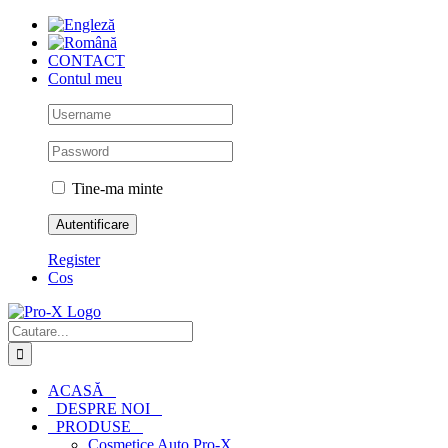
Skip
to
content
CONTACT
Contul meu
Tine-ma minte
Register
Cos
Cautare...
ACASĂ
DESPRE NOI
PRODUSE
Cosmetice Auto Pro-X