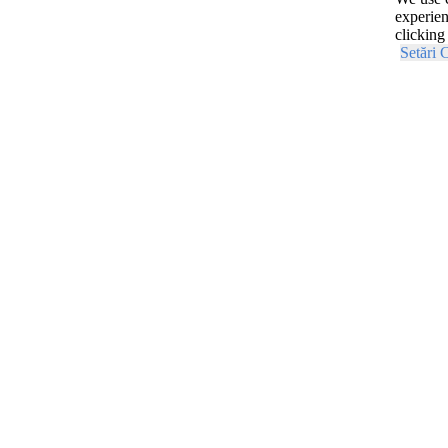
experien
clicking
Setări 