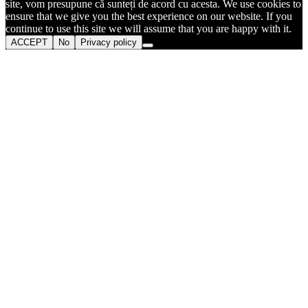
site, vom presupune că sunteți de acord cu acesta. We use cookies to
ensure that we give you the best experience on our website. If you
continue to use this site we will assume that you are happy with it.
ACCEPT
No
Privacy policy
Go
to
Top