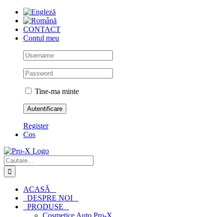
Skip
to
content
CONTACT
Contul meu
Tine-ma minte
Register
Cos
Cautare...
ACASĂ
DESPRE NOI
PRODUSE
Cosmetice Auto Pro-X