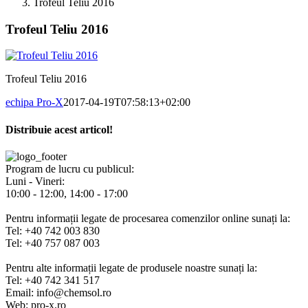
Trofeul Teliu 2016
Trofeul Teliu 2016
Trofeul Teliu 2016
echipa Pro-X
2017-04-19T07:58:13+02:00
Distribuie acest articol!
Facebook
X
Pinterest
E-
mail:
Program de lucru cu publicul:
Luni - Vineri:
10:00 - 12:00, 14:00 - 17:00
Pentru informații legate de procesarea comenzilor online sunați la:
Tel: +40 742 003 830
Tel: +40 757 087 003
Pentru alte informații legate de produsele noastre sunați la:
Tel: +40 742 341 517
Email: info@chemsol.ro
Web: pro-x.ro