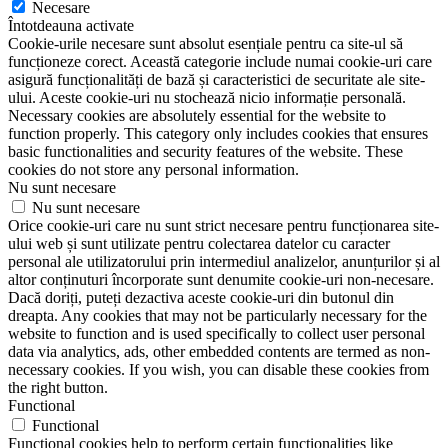
Necesare
Întotdeauna activate
Cookie-urile necesare sunt absolut esențiale pentru ca site-ul să
funcționeze corect. Această categorie include numai cookie-uri care
asigură funcționalități de bază și caracteristici de securitate ale site-
ului. Aceste cookie-uri nu stochează nicio informație personală.
Necessary cookies are absolutely essential for the website to
function properly. This category only includes cookies that ensures
basic functionalities and security features of the website. These
cookies do not store any personal information.
Nu sunt necesare
Nu sunt necesare
Orice cookie-uri care nu sunt strict necesare pentru funcționarea site-
ului web și sunt utilizate pentru colectarea datelor cu caracter
personal ale utilizatorului prin intermediul analizelor, anunțurilor și al
altor conținuturi încorporate sunt denumite cookie-uri non-necesare.
Dacă doriți, puteți dezactiva aceste cookie-uri din butonul din
dreapta. Any cookies that may not be particularly necessary for the
website to function and is used specifically to collect user personal
data via analytics, ads, other embedded contents are termed as non-
necessary cookies. If you wish, you can disable these cookies from
the right button.
Functional
Functional
Functional cookies help to perform certain functionalities like