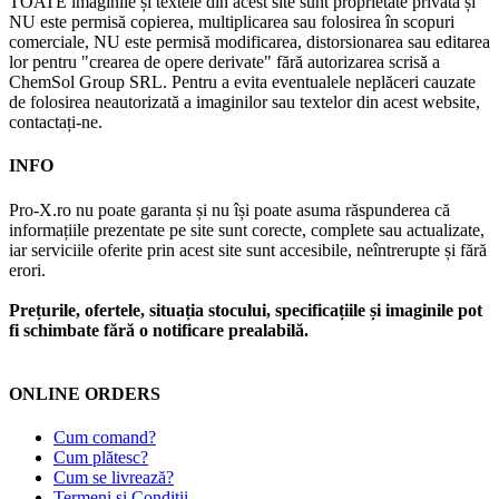
TOATE imaginile și textele din acest site sunt proprietate privată și
NU este permisă copierea, multiplicarea sau folosirea în scopuri
comerciale, NU este permisă modificarea, distorsionarea sau editarea
lor pentru "crearea de opere derivate" fără autorizarea scrisă a
ChemSol Group SRL. Pentru a evita eventualele neplăceri cauzate
de folosirea neautorizată a imaginilor sau textelor din acest website,
contactați-ne.
INFO
Pro-X.ro nu poate garanta și nu își poate asuma răspunderea că
informațiile prezentate pe site sunt corecte, complete sau actualizate,
iar serviciile oferite prin acest site sunt accesibile, neîntrerupte și fără
erori.
Prețurile, ofertele, situația stocului, specificațiile și imaginile pot
fi schimbate fără o notificare prealabilă.
ONLINE ORDERS
Cum comand?
Cum plătesc?
Cum se livrează?
Termeni și Condiții