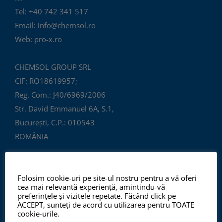
Tel: +40 742 341 517
Email: info@chemsol.ro
Web: pro-x.ro
CHEMSOL GROUP SRL
CIF: RO18619957;
Reg. Com.: J40/6969/2006
Str. David Emmanuel 6A, S.1,
București, C.P.: 010543
ROMÂNIA
Folosim cookie-uri pe site-ul nostru pentru a vă oferi
cea mai relevantă experiență, amintindu-vă
preferințele și vizitele repetate. Făcând click pe
ACCEPT, sunteți de acord cu utilizarea pentru TOATE
cookie-urile.