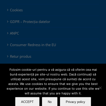
Cookies
GDPR – Protecția datelor
ANPC
Consumer Redress in the EU
Retur produs
Folosim cookie-uri pentru a vă asigura că vă oferim cea mai
bună experiență pe site-ul nostru web. Dacă continuați să
utilizați acest site, vom presupune că sunteți de acord cu
acesta. We use cookies to ensure that we give you the best
experience on our website. If you continue to use this site we
© Copyright 2012 -
2026 |
ChemSol Group SRL
| All Rights
will assume that you are happy with it.
Reserved.
ACCEPT
No
Privacy policy