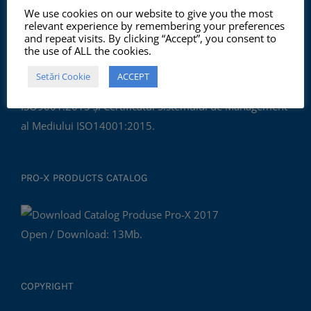
ISO 9001:2015, ISO 14001:2015
We use cookies on our website to give you the most
relevant experience by remembering your preferences
and repeat visits. By clicking “Accept”, you consent to
the use of ALL the cookies.
Începând cu anul 2012, ChemSol Group deține
Setări Cookie
ACCEPT
Certificatul Sistemului de Management al Calității
ISO9001:2015 și Certificatul Sistemului de Management
al Mediului ISO14001:2015.
PRO-X PRODUCTS CATALOG
Open / Download: 13Mb.
COPYRIGHT