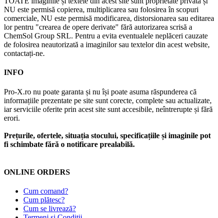
TOATE imaginile și textele din acest site sunt proprietate privată și
NU este permisă copierea, multiplicarea sau folosirea în scopuri
comerciale, NU este permisă modificarea, distorsionarea sau editarea
lor pentru "crearea de opere derivate" fără autorizarea scrisă a
ChemSol Group SRL. Pentru a evita eventualele neplăceri cauzate
de folosirea neautorizată a imaginilor sau textelor din acest website,
contactați-ne.
INFO
Pro-X.ro nu poate garanta și nu își poate asuma răspunderea că
informațiile prezentate pe site sunt corecte, complete sau actualizate,
iar serviciile oferite prin acest site sunt accesibile, neîntrerupte și fără
erori.
Prețurile, ofertele, situația stocului, specificațiile și imaginile pot
fi schimbate fără o notificare prealabilă.
ONLINE ORDERS
Cum comand?
Cum plătesc?
Cum se livrează?
Termeni și Condiții