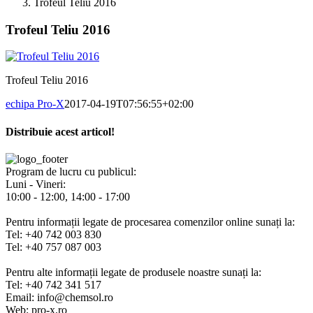
Trofeul Teliu 2016
Trofeul Teliu 2016
Trofeul Teliu 2016
echipa Pro-X
2017-04-19T07:56:55+02:00
Distribuie acest articol!
Facebook
X
Pinterest
E-
mail:
Program de lucru cu publicul:
Luni - Vineri:
10:00 - 12:00, 14:00 - 17:00
Pentru informații legate de procesarea comenzilor online sunați la:
Tel: +40 742 003 830
Tel: +40 757 087 003
Pentru alte informații legate de produsele noastre sunați la:
Tel: +40 742 341 517
Email: info@chemsol.ro
Web: pro-x.ro