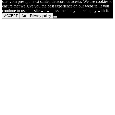
site, vom presupune că sunteți de acord cu acesta. We use cookies to
ensure that we give you the best experience on our website. If you
continue to use this site we will assume that you are happy with it.
ACCEPT
No
Privacy policy
Go
to
Top