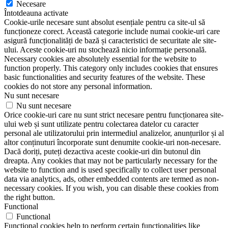
Necesare
Întotdeauna activate
Cookie-urile necesare sunt absolut esențiale pentru ca site-ul să
funcționeze corect. Această categorie include numai cookie-uri care
asigură funcționalități de bază și caracteristici de securitate ale site-
ului. Aceste cookie-uri nu stochează nicio informație personală.
Necessary cookies are absolutely essential for the website to
function properly. This category only includes cookies that ensures
basic functionalities and security features of the website. These
cookies do not store any personal information.
Nu sunt necesare
Nu sunt necesare
Orice cookie-uri care nu sunt strict necesare pentru funcționarea site-
ului web și sunt utilizate pentru colectarea datelor cu caracter
personal ale utilizatorului prin intermediul analizelor, anunțurilor și al
altor conținuturi încorporate sunt denumite cookie-uri non-necesare.
Dacă doriți, puteți dezactiva aceste cookie-uri din butonul din
dreapta. Any cookies that may not be particularly necessary for the
website to function and is used specifically to collect user personal
data via analytics, ads, other embedded contents are termed as non-
necessary cookies. If you wish, you can disable these cookies from
the right button.
Functional
Functional
Functional cookies help to perform certain functionalities like