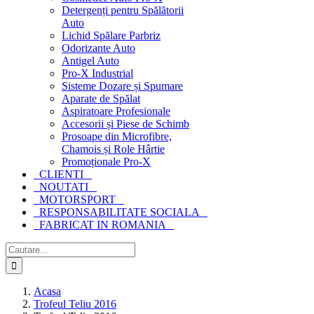
Detergenți pentru Spălătorii
Auto
Lichid Spălare Parbriz
Odorizante Auto
Antigel Auto
Pro-X Industrial
Sisteme Dozare și Spumare
Aparate de Spălat
Aspiratoare Profesionale
Accesorii și Piese de Schimb
Prosoape din Microfibre,
Chamois și Role Hârtie
Promoționale Pro-X
CLIENTI
NOUTATI
MOTORSPORT
RESPONSABILITATE SOCIALA
FABRICAT IN ROMANIA
Cautare...
Acasa
Trofeul Teliu 2016