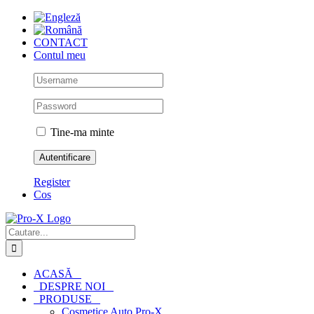
Skip
to
content
CONTACT
Contul meu
Tine-ma minte
Register
Cos
Cautare...
ACASĂ
DESPRE NOI
PRODUSE
Cosmetice Auto Pro-X