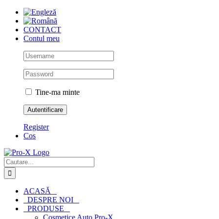
Skip
to
content
CONTACT
Contul meu
Tine-ma minte
Register
Cos
Cautare...
ACASĂ
DESPRE NOI
PRODUSE
Cosmetice Auto Pro-X