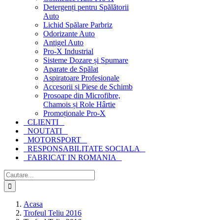
Detergenți pentru Spălătorii
Auto
Lichid Spălare Parbriz
Odorizante Auto
Antigel Auto
Pro-X Industrial
Sisteme Dozare și Spumare
Aparate de Spălat
Aspiratoare Profesionale
Accesorii și Piese de Schimb
Prosoape din Microfibre,
Chamois și Role Hârtie
Promoționale Pro-X
CLIENTI
NOUTATI
MOTORSPORT
RESPONSABILITATE SOCIALA
FABRICAT IN ROMANIA
Cautare...
Acasa
Trofeul Teliu 2016