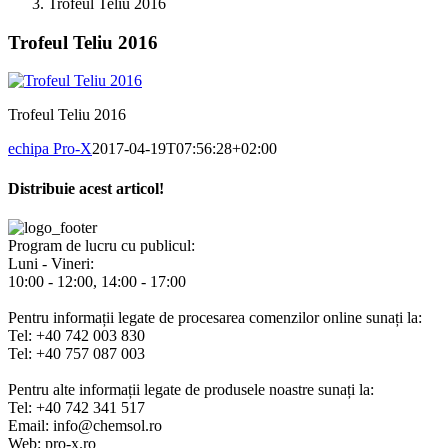
Trofeul Teliu 2016
Trofeul Teliu 2016
Trofeul Teliu 2016
echipa Pro-X
2017-04-19T07:56:28+02:00
Distribuie acest articol!
Facebook
X
Pinterest
E-
mail:
Program de lucru cu publicul:
Luni - Vineri:
10:00 - 12:00, 14:00 - 17:00
Pentru informații legate de procesarea comenzilor online sunați la:
Tel: +40 742 003 830
Tel: +40 757 087 003
Pentru alte informații legate de produsele noastre sunați la:
Tel: +40 742 341 517
Email: info@chemsol.ro
Web: pro-x.ro