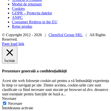
Modul de returnare
Cookies
GDPR – Protecția datelor
ANPC
Consumer Redress in the EU
Retur produs
© Copyright 2012 -
2026 |
ChemSol Group SRL
| All Rights
Reserved.
Page load link
Închide
Prezentare generală a confidențialității
Acest site web folosește cookie-uri pentru a vă îmbunătăți experiența
în timp ce navigați pe site. Dintre acestea, cookie-urile care sunt
clasificate ca fiind necesare sunt stocate pe browser-ul dvs. deoarece
sunt esențiale pentru funcțiile de bază a
...
Necesare
Necesare
Întotdeauna activate