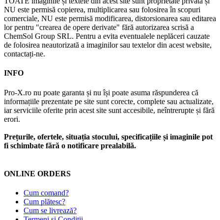
TOATE imaginile și textele din acest site sunt proprietate privată și
NU este permisă copierea, multiplicarea sau folosirea în scopuri
comerciale, NU este permisă modificarea, distorsionarea sau editarea
lor pentru "crearea de opere derivate" fără autorizarea scrisă a
ChemSol Group SRL. Pentru a evita eventualele neplăceri cauzate
de folosirea neautorizată a imaginilor sau textelor din acest website,
contactați-ne.
INFO
Pro-X.ro nu poate garanta și nu își poate asuma răspunderea că
informațiile prezentate pe site sunt corecte, complete sau actualizate,
iar serviciile oferite prin acest site sunt accesibile, neîntrerupte și fără
erori.
Prețurile, ofertele, situația stocului, specificațiile și imaginile pot
fi schimbate fără o notificare prealabilă.
ONLINE ORDERS
Cum comand?
Cum plătesc?
Cum se livrează?
Termeni și Condiții