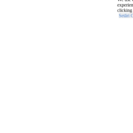
experien
clicking
Setări 