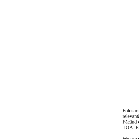
Folosim 
relevant
Făcând c
TOATE c
We use c