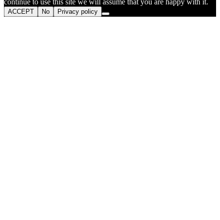
continue to use this site we will assume that you are happy with it.
ACCEPT
No
Privacy policy
Go
to
Top