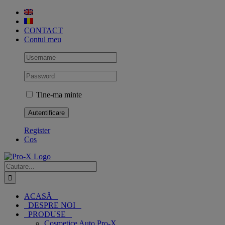
Skip
to
content
CONTACT
Contul meu
Tine-ma minte
Register
Cos
Cautare...
ACASĂ
DESPRE NOI
PRODUSE
Cosmetice Auto Pro-X