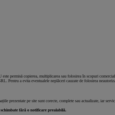
U este permisă copierea, multiplicarea sau folosirea în scopuri comercia
L. Pentru a evita eventualele neplăceri cauzate de folosirea neautorizată
le prezentate pe site sunt corecte, complete sau actualizate, iar serviciil
 fi schimbate fără o notificare prealabilă.