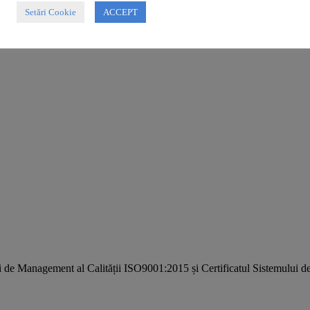
Setări Cookie
ACCEPT
i de Management al Calității ISO9001:2015 și Certificatul Sistemulu