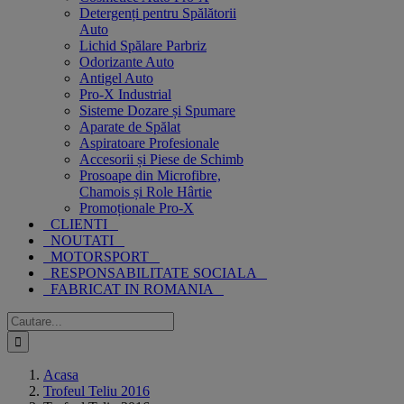
Detergenți pentru Spălătorii
Auto
Lichid Spălare Parbriz
Odorizante Auto
Antigel Auto
Pro-X Industrial
Sisteme Dozare și Spumare
Aparate de Spălat
Aspiratoare Profesionale
Accesorii și Piese de Schimb
Prosoape din Microfibre,
Chamois și Role Hârtie
Promoționale Pro-X
CLIENTI
NOUTATI
MOTORSPORT
RESPONSABILITATE SOCIALA
FABRICAT IN ROMANIA
Cautare...
Acasa
Trofeul Teliu 2016