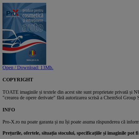
Open / Download: 13Mb.
COPYRIGHT
TOATE imaginile și textele din acest site sunt proprietate privată și N
"crearea de opere derivate" fără autorizarea scrisă a ChemSol Group SR
INFO
Pro-X.ro nu poate garanta și nu își poate asuma răspunderea că informații
Prețurile, ofertele, situația stocului, specificațiile și imaginile pot