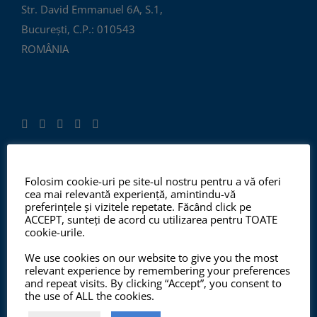
Str. David Emmanuel 6A, S.1,
București, C.P.: 010543
ROMÂNIA
Folosim cookie-uri pe site-ul nostru pentru a vă oferi
ISO 9001:2015, ISO 14001:2015
cea mai relevantă experiență, amintindu-vă
preferințele și vizitele repetate. Făcând click pe
ACCEPT, sunteți de acord cu utilizarea pentru TOATE
cookie-urile.
Începând cu anul 2012, ChemSol Group deține
We use cookies on our website to give you the most
Certificatul Sistemului de Management al Calității
relevant experience by remembering your preferences
ISO9001:2015 și Certificatul Sistemului de Management
and repeat visits. By clicking “Accept”, you consent to
the use of ALL the cookies.
al Mediului ISO14001:2015.