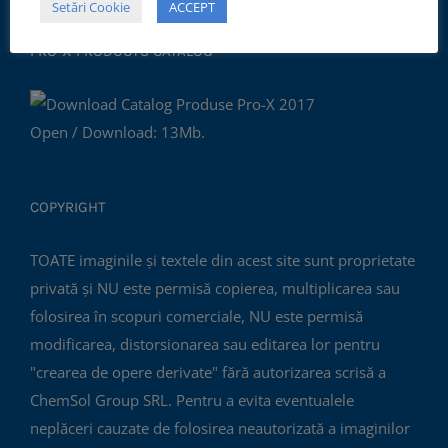
Setări Cookie
ACCEPT
PRO-X PRODUCTS CATALOG
Open / Download: 13Mb.
COPYRIGHT
TOATE imaginile și textele din acest site sunt proprietate
privată și NU este permisă copierea, multiplicarea sau
folosirea în scopuri comerciale, NU este permisă
modificarea, distorsionarea sau editarea lor pentru
"crearea de opere derivate" fără autorizarea scrisă a
ChemSol Group SRL. Pentru a evita eventualele
neplăceri cauzate de folosirea neautorizată a imaginilor