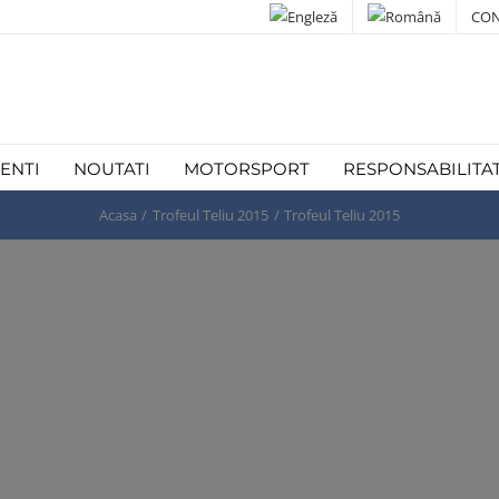
CON
IENTI
NOUTATI
MOTORSPORT
RESPONSABILITA
Acasa
Trofeul Teliu 2015
Trofeul Teliu 2015