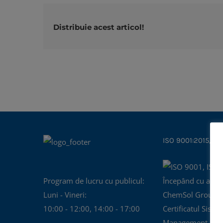
Distribuie acest articol!
ISO 9001:2015, IS
Program de lucru cu publicul:
Începând cu anul
Luni - Vineri:
ChemSol Group d
10:00 - 12:00, 14:00 - 17:00
Certificatul Siste
Management al Cal