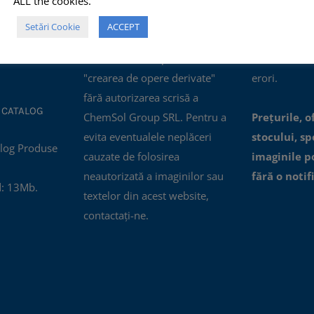
ALL the cookies.
ertificatul
comerciale, NU este permisă
actualizate, i
Setări Cookie
ACCEPT
nagement al
modificarea, distorsionarea
oferite prin a
01:2015.
sau editarea lor pentru
accesibile, n
"crearea de opere derivate"
erori.
fără autorizarea scrisă a
 CATALOG
ChemSol Group SRL. Pentru a
Prețurile, o
evita eventualele neplăceri
stocului, spe
cauzate de folosirea
imaginile p
neautorizată a imaginilor sau
fără o notif
: 13Mb.
textelor din acest website,
contactați-ne.