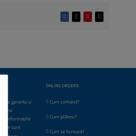
Facebook
X
Pinterest
E-
mail:
ONLINE ORDERS
poate garanta și
Cum comand?
 asuma
Cum plătesc?
că informațiile
 site sunt
Cum se livrează?
plete sau