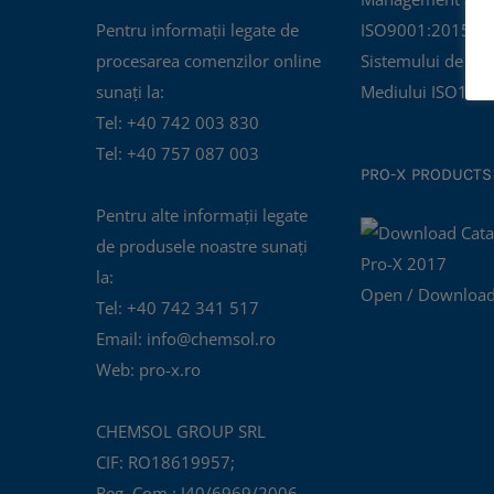
Pentru informații legate de
ISO9001:2015 și C
procesarea comenzilor online
Sistemului de Ma
sunați la:
Mediului ISO140
Tel: +40 742 003 830
Tel: +40 757 087 003
PRO-X PRODUCTS
Pentru alte informații legate
de produsele noastre sunați
la:
Open / Download
Tel: +40 742 341 517
Email: info@chemsol.ro
Web: pro-x.ro
CHEMSOL GROUP SRL
CIF: RO18619957;
Reg. Com.: J40/6969/2006