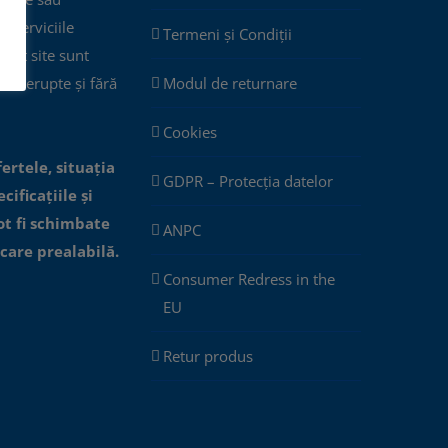
ar serviciile
Termeni și Condiții
cest site sunt
eîntrerupte și fără
Modul de returnare
Cookies
fertele, situația
GDPR – Protecția datelor
cificațiile și
ot fi schimbate
ANPC
icare prealabilă.
Consumer Redress in the
EU
Retur produs