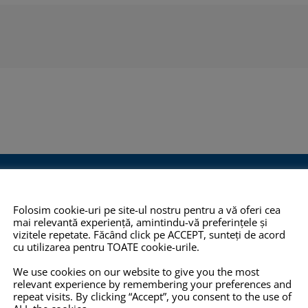
O 14001:2015
COPYRIGHT
INFO
Folosim cookie-uri pe site-ul nostru pentru a vă oferi cea
mai relevantă experiență, amintindu-vă preferințele și
TOATE imaginile și textele din
Pro-X.ro nu 
vizitele repetate. Făcând click pe ACCEPT, sunteți de acord
cu utilizarea pentru TOATE cookie-urile.
 2012,
acest site sunt proprietate
nu își poate
eține
privată și NU este permisă
răspunderea 
We use cookies on our website to give you the most
relevant experience by remembering your preferences and
mului de
copierea, multiplicarea sau
prezentate pe
repeat visits. By clicking “Accept”, you consent to the use of
ității
folosirea în scopuri
corecte, com