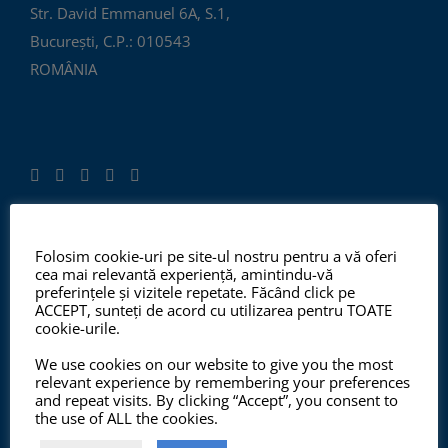
Str. David Emmanuel 6A, S.1,
București, C.P.: 010543
ROMÂNIA
Folosim cookie-uri pe site-ul nostru pentru a vă oferi
ISO 9001:2015, ISO 14001:2015
cea mai relevantă experiență, amintindu-vă
preferințele și vizitele repetate. Făcând click pe
ACCEPT, sunteți de acord cu utilizarea pentru TOATE
cookie-urile.
Începând cu anul 2012, ChemSol Group deține
We use cookies on our website to give you the most
Certificatul Sistemului de Management al Calității
relevant experience by remembering your preferences
ISO9001:2015 și Certificatul Sistemului de Management
and repeat visits. By clicking “Accept”, you consent to
the use of ALL the cookies.
al Mediului ISO14001:2015.