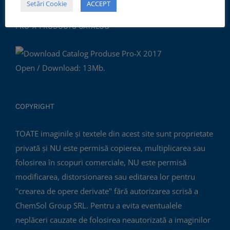
Setări Cookie
ACCEPT
PRO-X PRODUCTS CATALOG
Open / Download: 13Mb.
COPYRIGHT
TOATE imaginile și textele din acest site sunt proprietate
privată și NU este permisă copierea, multiplicarea sau
folosirea în scopuri comerciale, NU este permisă
modificarea, distorsionarea sau editarea lor pentru
"crearea de opere derivate" fără autorizarea scrisă a
ChemSol Group SRL. Pentru a evita eventualele
neplăceri cauzate de folosirea neautorizată a imaginilor