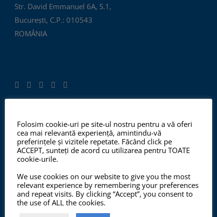
Str. David Emmanuel 6A, S.1,
București, C.P.: 010543
ROMÂNIA
Folosim cookie-uri pe site-ul nostru pentru a vă oferi
ISO 9001:2015, ISO 14001:2015
cea mai relevantă experiență, amintindu-vă
preferințele și vizitele repetate. Făcând click pe
ACCEPT, sunteți de acord cu utilizarea pentru TOATE
cookie-urile.
Începând cu anul 2012, ChemSol Group deține
We use cookies on our website to give you the most
Certificatul Sistemului de Management al Calității
relevant experience by remembering your preferences
ISO9001:2015 și Certificatul Sistemului de Management
and repeat visits. By clicking “Accept”, you consent to
the use of ALL the cookies.
al Mediului ISO14001:2015.