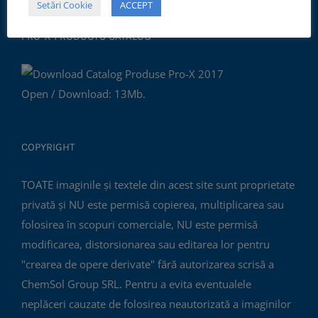
Setări Cookie
ACCEPT
PRO-X PRODUCTS CATALOG
Open / Download: 13Mb.
COPYRIGHT
TOATE imaginile și textele din acest site sunt proprietate
privată și NU este permisă copierea, multiplicarea sau
folosirea în scopuri comerciale, NU este permisă
modificarea, distorsionarea sau editarea lor pentru
"crearea de opere derivate" fără autorizarea scrisă a
ChemSol Group SRL. Pentru a evita eventualele
neplăceri cauzate de folosirea neautorizată a imaginilor