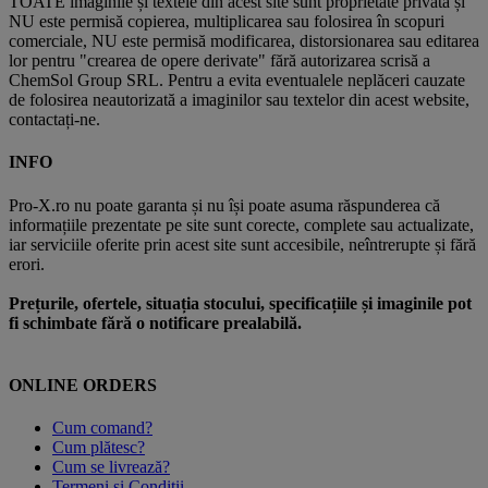
TOATE imaginile și textele din acest site sunt proprietate privată și
NU este permisă copierea, multiplicarea sau folosirea în scopuri
comerciale, NU este permisă modificarea, distorsionarea sau editarea
lor pentru "crearea de opere derivate" fără autorizarea scrisă a
ChemSol Group SRL. Pentru a evita eventualele neplăceri cauzate
de folosirea neautorizată a imaginilor sau textelor din acest website,
contactați-ne.
INFO
Pro-X.ro nu poate garanta și nu își poate asuma răspunderea că
informațiile prezentate pe site sunt corecte, complete sau actualizate,
iar serviciile oferite prin acest site sunt accesibile, neîntrerupte și fără
erori.
Prețurile, ofertele, situația stocului, specificațiile și imaginile pot
fi schimbate fără o notificare prealabilă.
ONLINE ORDERS
Cum comand?
Cum plătesc?
Cum se livrează?
Termeni și Condiții