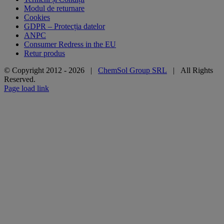
Modul de returnare
Cookies
GDPR – Protecția datelor
ANPC
Consumer Redress in the EU
Retur produs
© Copyright 2012 -
2026 |
ChemSol Group SRL
| All Rights
Reserved.
Page load link
Go
to
Top