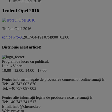
Trofeul Opel 2016
Trofeul Opel 2016
Trofeul Opel 2016
echipa Pro-X
2017-04-19T07:49:00+02:00
Distribuie acest articol!
Facebook
X
Pinterest
E-
mail:
Program de lucru cu publicul:
Luni - Vineri:
10:00 - 12:00, 14:00 - 17:00
Pentru informații legate de procesarea comenzilor online sunați la:
Tel: +40 742 003 830
Tel: +40 757 087 003
Pentru alte informații legate de produsele noastre sunați la:
Tel: +40 742 341 517
Email: info@chemsol.ro
Web: pro-x.ro