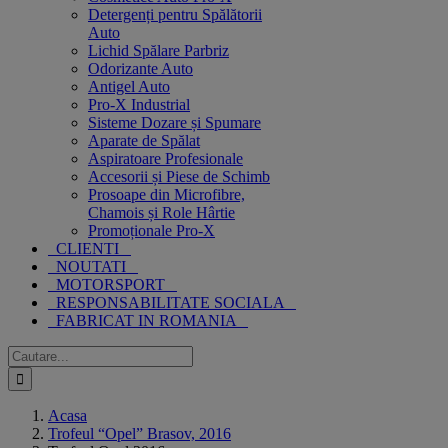
Detergenți pentru Spălătorii
Auto
Lichid Spălare Parbriz
Odorizante Auto
Antigel Auto
Pro-X Industrial
Sisteme Dozare și Spumare
Aparate de Spălat
Aspiratoare Profesionale
Accesorii și Piese de Schimb
Prosoape din Microfibre,
Chamois și Role Hârtie
Promoționale Pro-X
CLIENTI
NOUTATI
MOTORSPORT
RESPONSABILITATE SOCIALA
FABRICAT IN ROMANIA
Cautare...
Acasa
Trofeul “Opel” Brasov, 2016