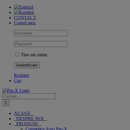
Skip
to
content
CONTACT
Contul meu
Tine-ma minte
Register
Cos
Cautare...
ACASĂ
DESPRE NOI
PRODUSE
Cosmetice Auto Pro-X