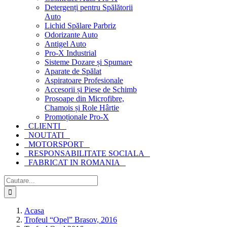
Detergenți pentru Spălătorii
Auto
Lichid Spălare Parbriz
Odorizante Auto
Antigel Auto
Pro-X Industrial
Sisteme Dozare și Spumare
Aparate de Spălat
Aspiratoare Profesionale
Accesorii și Piese de Schimb
Prosoape din Microfibre,
Chamois și Role Hârtie
Promoționale Pro-X
CLIENTI
NOUTATI
MOTORSPORT
RESPONSABILITATE SOCIALA
FABRICAT IN ROMANIA
Cautare...
Acasa
Trofeul “Opel” Brasov, 2016