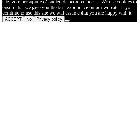
site, vom presupune că sunteți de acord cu acesta. We use cookies to
ensure that we give you the best experience on our website. If you
continue to use this site we will assume that you are happy with it.
ACCEPT
No
Privacy policy
Go
to
Top