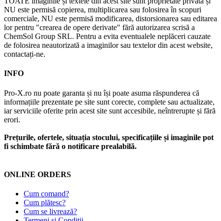
TOATE imaginile și textele din acest site sunt proprietate privată și
NU este permisă copierea, multiplicarea sau folosirea în scopuri
comerciale, NU este permisă modificarea, distorsionarea sau editarea
lor pentru "crearea de opere derivate" fără autorizarea scrisă a
ChemSol Group SRL. Pentru a evita eventualele neplăceri cauzate
de folosirea neautorizată a imaginilor sau textelor din acest website,
contactați-ne.
INFO
Pro-X.ro nu poate garanta și nu își poate asuma răspunderea că
informațiile prezentate pe site sunt corecte, complete sau actualizate,
iar serviciile oferite prin acest site sunt accesibile, neîntrerupte și fără
erori.
Prețurile, ofertele, situația stocului, specificațiile și imaginile pot
fi schimbate fără o notificare prealabilă.
ONLINE ORDERS
Cum comand?
Cum plătesc?
Cum se livrează?
Termeni și Condiții