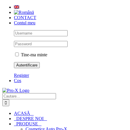
Skip
to
content
CONTACT
Contul meu
Tine-ma minte
Register
Cos
Cautare...
ACASĂ
DESPRE NOI
PRODUSE
Cosmetice Auto Pro-X