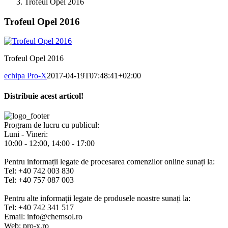
Trofeul Opel 2016
Trofeul Opel 2016
Trofeul Opel 2016
echipa Pro-X
2017-04-19T07:48:41+02:00
Distribuie acest articol!
Facebook
X
Pinterest
E-
mail:
Program de lucru cu publicul:
Luni - Vineri:
10:00 - 12:00, 14:00 - 17:00
Pentru informații legate de procesarea comenzilor online sunați la:
Tel: +40 742 003 830
Tel: +40 757 087 003
Pentru alte informații legate de produsele noastre sunați la:
Tel: +40 742 341 517
Email: info@chemsol.ro
Web: pro-x.ro