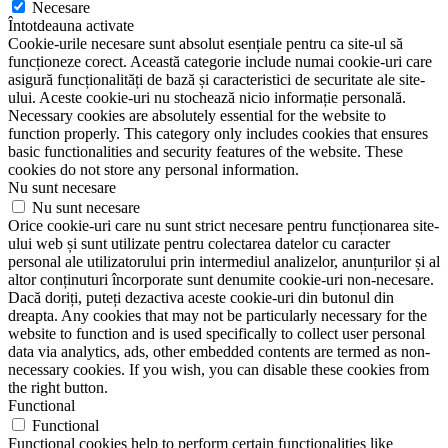
Necesare
Întotdeauna activate
Cookie-urile necesare sunt absolut esențiale pentru ca site-ul să
funcționeze corect. Această categorie include numai cookie-uri care
asigură funcționalități de bază și caracteristici de securitate ale site-
ului. Aceste cookie-uri nu stochează nicio informație personală.
Necessary cookies are absolutely essential for the website to
function properly. This category only includes cookies that ensures
basic functionalities and security features of the website. These
cookies do not store any personal information.
Nu sunt necesare
Nu sunt necesare
Orice cookie-uri care nu sunt strict necesare pentru funcționarea site-
ului web și sunt utilizate pentru colectarea datelor cu caracter
personal ale utilizatorului prin intermediul analizelor, anunțurilor și al
altor conținuturi încorporate sunt denumite cookie-uri non-necesare.
Dacă doriți, puteți dezactiva aceste cookie-uri din butonul din
dreapta. Any cookies that may not be particularly necessary for the
website to function and is used specifically to collect user personal
data via analytics, ads, other embedded contents are termed as non-
necessary cookies. If you wish, you can disable these cookies from
the right button.
Functional
Functional
Functional cookies help to perform certain functionalities like