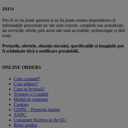
INFO
Pro-X.ro nu poate garanta și nu își poate asuma răspunderea că
informațiile prezentate pe site sunt corecte, complete sau actualizate,
iar serviciile oferite prin acest site sunt accesibile, neîntrerupte și fără
erori.
Prețurile, ofertele, situația stocului, specificațiile și imaginile pot
fi schimbate fără o notificare prealabilă.
ONLINE ORDERS
Cum comand?
Cum plătesc?
Cum se livrează?
Termeni și Condiții
Modul de returnare
Cookies
GDPR – Protecția datelor
ANPC
Consumer Redress in the EU
Retur produs