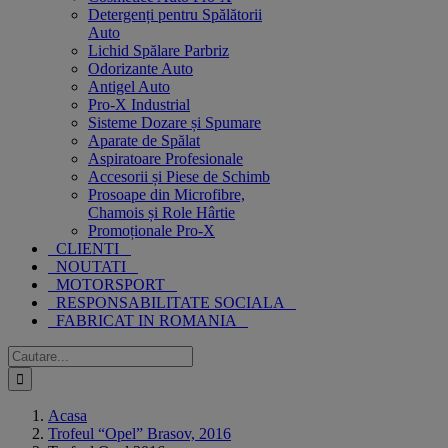
Detergenți pentru Spălătorii
Auto
Lichid Spălare Parbriz
Odorizante Auto
Antigel Auto
Pro-X Industrial
Sisteme Dozare și Spumare
Aparate de Spălat
Aspiratoare Profesionale
Accesorii și Piese de Schimb
Prosoape din Microfibre,
Chamois și Role Hârtie
Promoționale Pro-X
CLIENTI
NOUTATI
MOTORSPORT
RESPONSABILITATE SOCIALA
FABRICAT IN ROMANIA
Cautare...
Acasa
Trofeul “Opel” Brasov, 2016