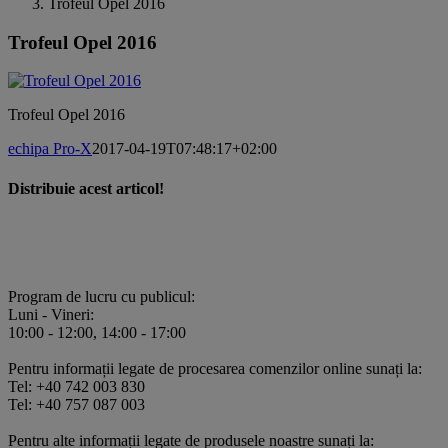
Trofeul Opel 2016
Trofeul Opel 2016
Trofeul Opel 2016
echipa Pro-X
2017-04-19T07:48:17+02:00
Distribuie acest articol!
Facebook
X
Pinterest
E-
mail:
Program de lucru cu publicul:
Luni - Vineri:
10:00 - 12:00, 14:00 - 17:00
Pentru informații legate de procesarea comenzilor online sunați la:
Tel: +40 742 003 830
Tel: +40 757 087 003
Pentru alte informații legate de produsele noastre sunați la: