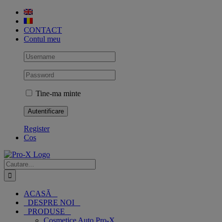
Skip
to
content
CONTACT
Contul meu
Tine-ma minte
Register
Cos
Cautare...
ACASĂ
DESPRE NOI
PRODUSE
Cosmetice Auto Pro-X