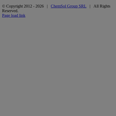
© Copyright 2012 -
2026 |
ChemSol Group SRL
| All Rights
Reserved.
Page load link
Go
to
Top