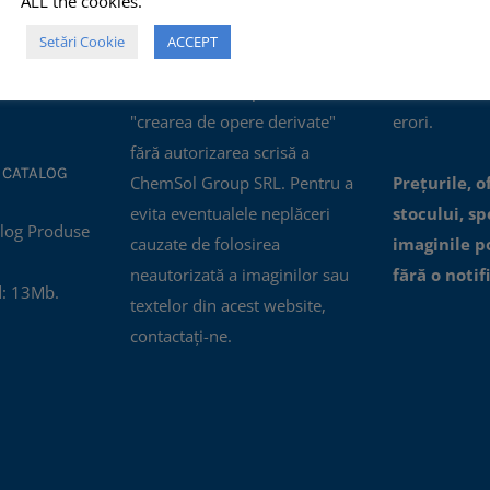
ALL the cookies.
ertificatul
comerciale, NU este permisă
actualizate, i
Setări Cookie
ACCEPT
nagement al
modificarea, distorsionarea
oferite prin a
01:2015.
sau editarea lor pentru
accesibile, n
"crearea de opere derivate"
erori.
fără autorizarea scrisă a
 CATALOG
ChemSol Group SRL. Pentru a
Prețurile, o
evita eventualele neplăceri
stocului, spe
cauzate de folosirea
imaginile p
neautorizată a imaginilor sau
fără o notif
: 13Mb.
textelor din acest website,
contactați-ne.