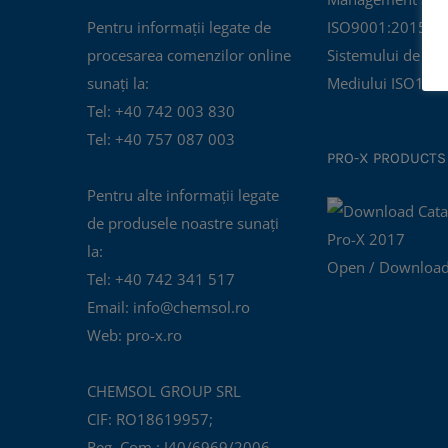
Pentru informații legate de
ISO9001:2015 și C
procesarea comenzilor online
Sistemului de Ma
sunați la:
Mediului ISO140
Tel: +40 742 003 830
Tel: +40 757 087 003
PRO-X PRODUCTS
Pentru alte informații legate
de produsele noastre sunați
la:
Open / Download
Tel: +40 742 341 517
Email: info@chemsol.ro
Web: pro-x.ro
CHEMSOL GROUP SRL
CIF: RO18619957;
Reg. Com.: J40/6969/2006