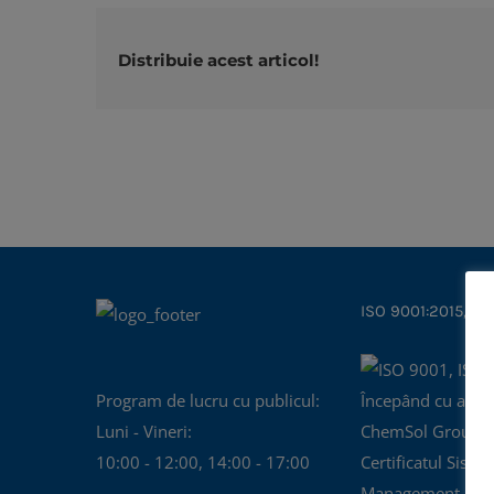
Distribuie acest articol!
ISO 9001:2015, IS
Program de lucru cu publicul:
Începând cu anul
Luni - Vineri:
ChemSol Group d
10:00 - 12:00, 14:00 - 17:00
Certificatul Siste
Management al Cal