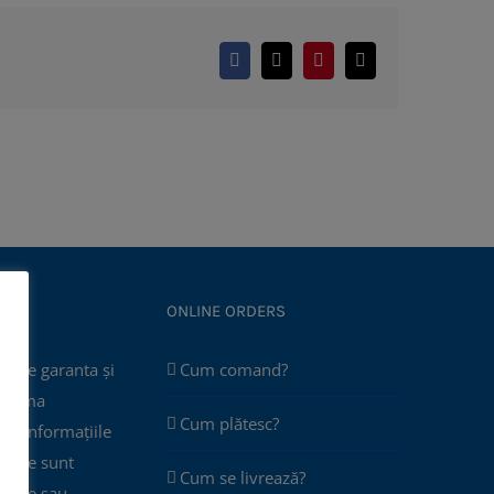
Facebook
X
Pinterest
E-
mail:
ONLINE ORDERS
poate garanta și
Cum comand?
 asuma
Cum plătesc?
că informațiile
 site sunt
Cum se livrează?
plete sau