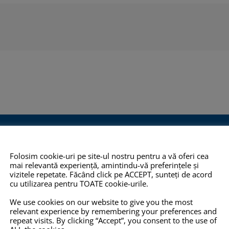
O 14001:2015
COPYRIGHT
INFO
Folosim cookie-uri pe site-ul nostru pentru a vă oferi cea
mai relevantă experiență, amintindu-vă preferințele și
TOATE imaginile și textele din
Pro-X.ro nu 
vizitele repetate. Făcând click pe ACCEPT, sunteți de acord
cu utilizarea pentru TOATE cookie-urile.
 2012,
acest site sunt proprietate
nu își poate
eține
privată și NU este permisă
răspunderea 
We use cookies on our website to give you the most
relevant experience by remembering your preferences and
mului de
copierea, multiplicarea sau
prezentate pe
repeat visits. By clicking “Accept”, you consent to the use of
ității
folosirea în scopuri
corecte, com