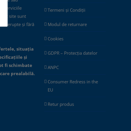
ar serviciile
Termeni și Condiții
cest site sunt
eîntrerupte și fără
Modul de returnare
Cookies
fertele, situația
GDPR – Protecția datelor
cificațiile și
ot fi schimbate
ANPC
icare prealabilă.
Consumer Redress in the
EU
Retur produs