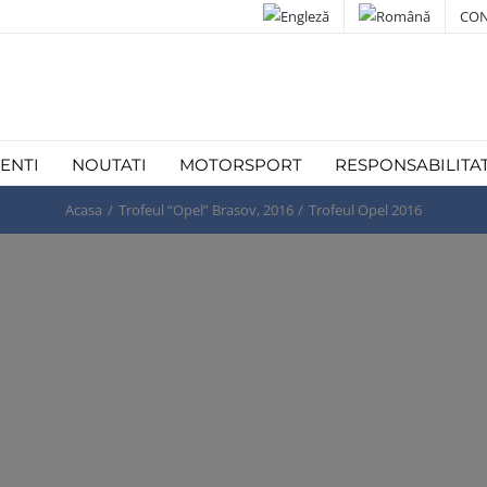
CON
IENTI
NOUTATI
MOTORSPORT
RESPONSABILITA
Acasa
Trofeul “Opel” Brasov, 2016
Trofeul Opel 2016