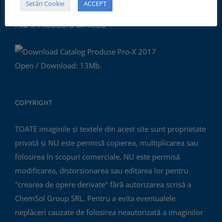
Setări Cookie
ACCEPT
PRO-X PRODUCTS CATALOG
Open / Download: 13Mb.
COPYRIGHT
TOATE imaginile și textele din acest site sunt proprietate
privată și NU este permisă copierea, multiplicarea sau
folosirea în scopuri comerciale, NU este permisă
modificarea, distorsionarea sau editarea lor pentru
"crearea de opere derivate" fără autorizarea scrisă a
ChemSol Group SRL. Pentru a evita eventualele
neplăceri cauzate de folosirea neautorizată a imaginilor