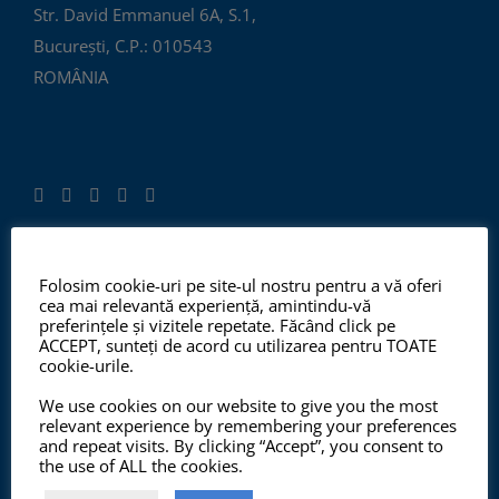
Str. David Emmanuel 6A, S.1,
București, C.P.: 010543
ROMÂNIA
Folosim cookie-uri pe site-ul nostru pentru a vă oferi
ISO 9001:2015, ISO 14001:2015
cea mai relevantă experiență, amintindu-vă
preferințele și vizitele repetate. Făcând click pe
ACCEPT, sunteți de acord cu utilizarea pentru TOATE
cookie-urile.
Începând cu anul 2012, ChemSol Group deține
We use cookies on our website to give you the most
Certificatul Sistemului de Management al Calității
relevant experience by remembering your preferences
ISO9001:2015 și Certificatul Sistemului de Management
and repeat visits. By clicking “Accept”, you consent to
the use of ALL the cookies.
al Mediului ISO14001:2015.