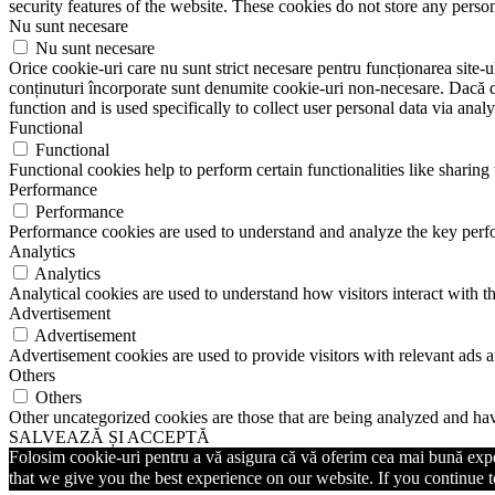
security features of the website. These cookies do not store any perso
Nu sunt necesare
Nu sunt necesare
Orice cookie-uri care nu sunt strict necesare pentru funcționarea site-ulu
conținuturi încorporate sunt denumite cookie-uri non-necesare. Dacă do
function and is used specifically to collect user personal data via ana
Functional
Functional
Functional cookies help to perform certain functionalities like sharing 
Performance
Performance
Performance cookies are used to understand and analyze the key perfor
Analytics
Analytics
Analytical cookies are used to understand how visitors interact with th
Advertisement
Advertisement
Advertisement cookies are used to provide visitors with relevant ads 
Others
Others
Other uncategorized cookies are those that are being analyzed and have
SALVEAZĂ ȘI ACCEPTĂ
Folosim cookie-uri pentru a vă asigura că vă oferim cea mai bună exper
that we give you the best experience on our website. If you continue to