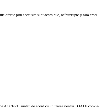
e oferite prin acest site sunt accesibile, neîntrerupte și fără erori.
lick pe ACCEPT, sunteți de acord cu utilizarea pentru TOATE cookie-