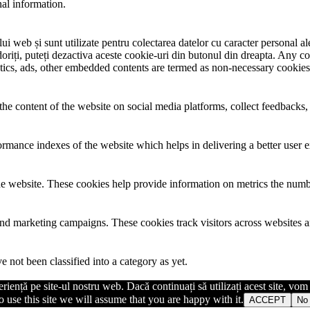
nal information.
i web și sunt utilizate pentru colectarea datelor cu caracter personal ale 
riți, puteți dezactiva aceste cookie-uri din butonul din dreapta. Any co
lytics, ads, other embedded contents are termed as non-necessary cookies
the content of the website on social media platforms, collect feedbacks, 
mance indexes of the website which helps in delivering a better user ex
e website. These cookies help provide information on metrics the number 
and marketing campaigns. These cookies track visitors across websites a
 not been classified into a category as yet.
iență pe site-ul nostru web. Dacă continuați să utilizați acest site, vo
 use this site we will assume that you are happy with it.
ACCEPT
No