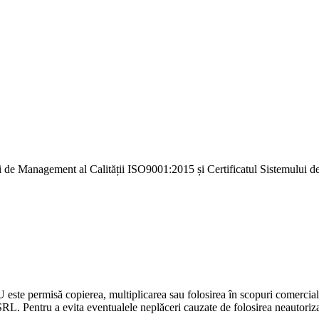
i de Management al Calității ISO9001:2015 și Certificatul Sistemulu
U este permisă copierea, multiplicarea sau folosirea în scopuri comercia
L. Pentru a evita eventualele neplăceri cauzate de folosirea neautorizată