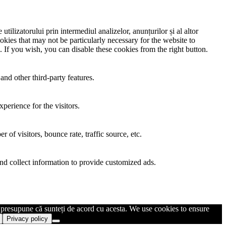
utilizatorului prin intermediul analizelor, anunțurilor și al altor
okies that may not be particularly necessary for the website to
. If you wish, you can disable these cookies from the right button.
and other third-party features.
perience for the visitors.
of visitors, bounce rate, traffic source, etc.
nd collect information to provide customized ads.
m presupune că sunteți de acord cu acesta. We use cookies to ensure
Privacy policy