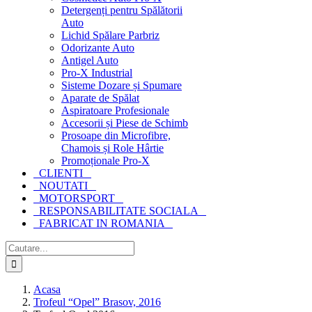
Detergenți pentru Spălătorii
Auto
Lichid Spălare Parbriz
Odorizante Auto
Antigel Auto
Pro-X Industrial
Sisteme Dozare și Spumare
Aparate de Spălat
Aspiratoare Profesionale
Accesorii și Piese de Schimb
Prosoape din Microfibre,
Chamois și Role Hârtie
Promoționale Pro-X
CLIENTI
NOUTATI
MOTORSPORT
RESPONSABILITATE SOCIALA
FABRICAT IN ROMANIA
Cautare...
Acasa
Trofeul “Opel” Brasov, 2016