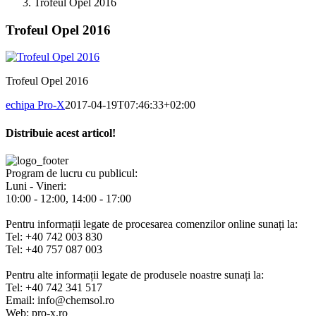
Trofeul Opel 2016
Trofeul Opel 2016
Trofeul Opel 2016
echipa Pro-X
2017-04-19T07:46:33+02:00
Distribuie acest articol!
Facebook
X
Pinterest
E-
mail:
Program de lucru cu publicul:
Luni - Vineri:
10:00 - 12:00, 14:00 - 17:00
Pentru informații legate de procesarea comenzilor online sunați la:
Tel: +40 742 003 830
Tel: +40 757 087 003
Pentru alte informații legate de produsele noastre sunați la:
Tel: +40 742 341 517
Email: info@chemsol.ro
Web: pro-x.ro