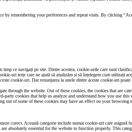
ce by remembering your preferences and repeat visits. By clicking “Acc
 timp ce navigați pe site. Dintre acestea, cookie-urile care sunt clasifi
ookie-uri terțe care ne ajută să analizăm și să înțelegem cum utilizați ac
ste cookie-uri. Dar renunțarea la unele dintre aceste cookie-uri poate 
te through the website. Out of these cookies, the cookies that are cate
hird-party cookies that help us analyze and understand how you use this
ting out of some of these cookies may have an effect on your browsing 
neze corect. Această categorie include numai cookie-uri care asigură funcț
re absolutely essential for the website to function properly. This categ