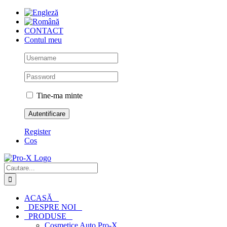
Skip
to
content
CONTACT
Contul meu
Tine-ma minte
Register
Cos
Cautare...
ACASĂ
DESPRE NOI
PRODUSE
Cosmetice Auto Pro-X