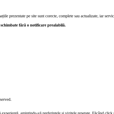
le prezentate pe site sunt corecte, complete sau actualizate, iar serviciil
 fi schimbate fără o notificare prealabilă.
eserved.
tă experiență, amintindu-vă preferințele și vizitele repetate. Făcând c