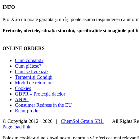
INFO
Pro-X.ro nu poate garanta și nu își poate asuma răspunderea că informații
Prețurile, ofertele, situația stocului, specificațiile și imaginile pot
ONLINE ORDERS
Cum comand?
Cum plătesc?
Cum se livrează?
Termeni și Condiții
Modul de returnare
Cookies
GDPR – Protecția datelor
ANPC
Consumer Redress in the EU
Retur produs
© Copyright 2012 -
2026 |
ChemSol Group SRL
| All Rights R
Page load link
Folosim cookie-uri pe site-ul nostru pentru a vă oferi cea mai relevan