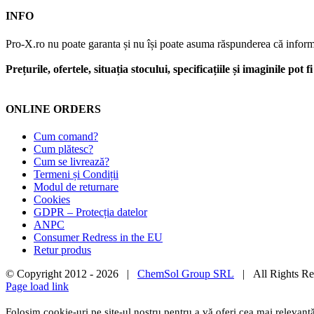
INFO
Pro-X.ro nu poate garanta și nu își poate asuma răspunderea că informații
Prețurile, ofertele, situația stocului, specificațiile și imaginile pot
ONLINE ORDERS
Cum comand?
Cum plătesc?
Cum se livrează?
Termeni și Condiții
Modul de returnare
Cookies
GDPR – Protecția datelor
ANPC
Consumer Redress in the EU
Retur produs
© Copyright 2012 -
2026 |
ChemSol Group SRL
| All Rights R
Page load link
Folosim cookie-uri pe site-ul nostru pentru a vă oferi cea mai relevantă