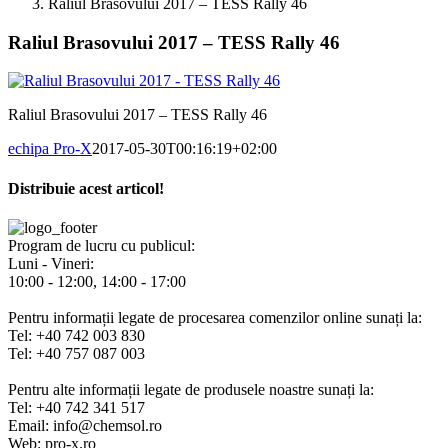
Raliul Brasovului 2017 – TESS Rally 46
Raliul Brasovului 2017 – TESS Rally 46
Raliul Brasovului 2017 – TESS Rally 46
echipa Pro-X
2017-05-30T00:16:19+02:00
Distribuie acest articol!
Facebook
X
Pinterest
E-
mail:
Program de lucru cu publicul:
Luni - Vineri:
10:00 - 12:00, 14:00 - 17:00
Pentru informații legate de procesarea comenzilor online sunați la:
Tel: +40 742 003 830
Tel: +40 757 087 003
Pentru alte informații legate de produsele noastre sunați la:
Tel: +40 742 341 517
Email: info@chemsol.ro
Web: pro-x.ro