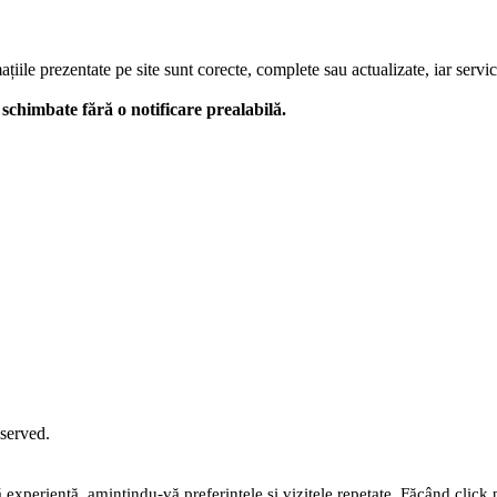
le prezentate pe site sunt corecte, complete sau actualizate, iar serviciil
 fi schimbate fără o notificare prealabilă.
eserved.
 experiență, amintindu-vă preferințele și vizitele repetate. Făcând click 