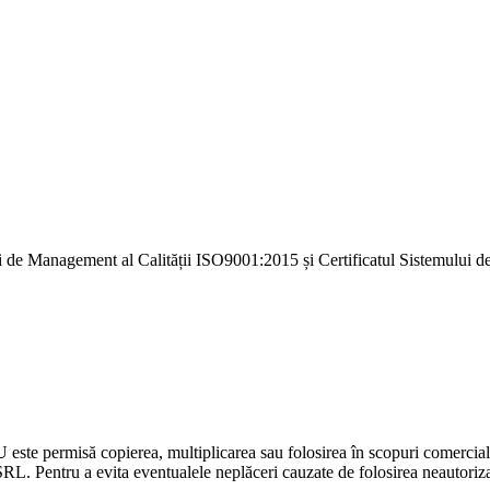
i de Management al Calității ISO9001:2015 și Certificatul Sistemulu
U este permisă copierea, multiplicarea sau folosirea în scopuri comercia
L. Pentru a evita eventualele neplăceri cauzate de folosirea neautorizată