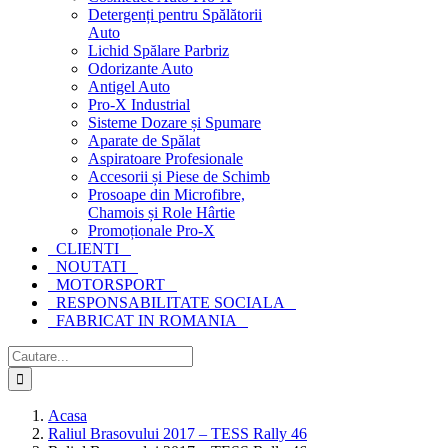
Detergenți pentru Spălătorii
Auto
Lichid Spălare Parbriz
Odorizante Auto
Antigel Auto
Pro-X Industrial
Sisteme Dozare și Spumare
Aparate de Spălat
Aspiratoare Profesionale
Accesorii și Piese de Schimb
Prosoape din Microfibre,
Chamois și Role Hârtie
Promoționale Pro-X
CLIENTI
NOUTATI
MOTORSPORT
RESPONSABILITATE SOCIALA
FABRICAT IN ROMANIA
Cautare...
Acasa
Raliul Brasovului 2017 – TESS Rally 46