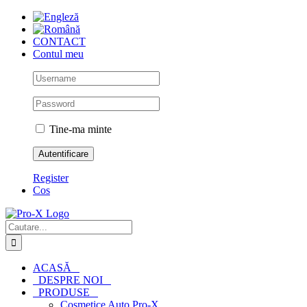
Skip
to
content
CONTACT
Contul meu
Tine-ma minte
Register
Cos
Cautare...
ACASĂ
DESPRE NOI
PRODUSE
Cosmetice Auto Pro-X