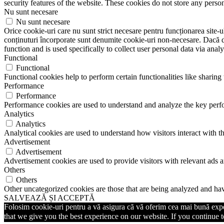
security features of the website. These cookies do not store any perso
Nu sunt necesare
Nu sunt necesare
Orice cookie-uri care nu sunt strict necesare pentru funcționarea site-ulu
conținuturi încorporate sunt denumite cookie-uri non-necesare. Dacă do
function and is used specifically to collect user personal data via ana
Functional
Functional
Functional cookies help to perform certain functionalities like sharing 
Performance
Performance
Performance cookies are used to understand and analyze the key perfor
Analytics
Analytics
Analytical cookies are used to understand how visitors interact with th
Advertisement
Advertisement
Advertisement cookies are used to provide visitors with relevant ads 
Others
Others
Other uncategorized cookies are those that are being analyzed and have
SALVEAZĂ ȘI ACCEPTĂ
Folosim cookie-uri pentru a vă asigura că vă oferim cea mai bună exper
that we give you the best experience on our website. If you continue to