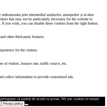
utilizatorului prin intermediul analizelor, anunțurilor și al altor
okies that may not be particularly necessary for the website to
. If you wish, you can disable these cookies from the right button.
and other third-party features.
perience for the visitors.
of visitors, bounce rate, traffic source, etc.
nd collect information to provide customized ads.
m presupune că sunteți de acord cu acesta. We use cookies to ensure
Privacy policy