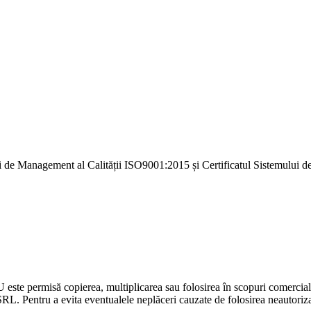
i de Management al Calității ISO9001:2015 și Certificatul Sistemulu
U este permisă copierea, multiplicarea sau folosirea în scopuri comercia
L. Pentru a evita eventualele neplăceri cauzate de folosirea neautorizată