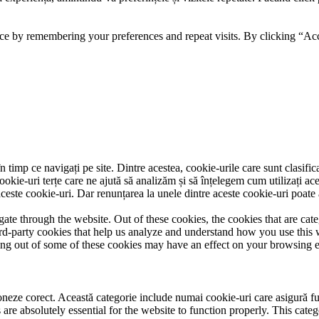
ce by remembering your preferences and repeat visits. By clicking “Acc
 timp ce navigați pe site. Dintre acestea, cookie-urile care sunt clasifi
ookie-uri terțe care ne ajută să analizăm și să înțelegem cum utilizați ac
ste cookie-uri. Dar renunțarea la unele dintre aceste cookie-uri poate 
te through the website. Out of these cookies, the cookies that are cate
hird-party cookies that help us analyze and understand how you use this
ting out of some of these cookies may have an effect on your browsing 
neze corect. Această categorie include numai cookie-uri care asigură funcț
re absolutely essential for the website to function properly. This categ