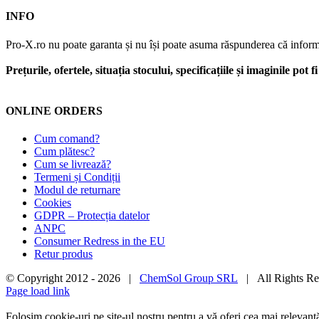
INFO
Pro-X.ro nu poate garanta și nu își poate asuma răspunderea că informații
Prețurile, ofertele, situația stocului, specificațiile și imaginile pot
ONLINE ORDERS
Cum comand?
Cum plătesc?
Cum se livrează?
Termeni și Condiții
Modul de returnare
Cookies
GDPR – Protecția datelor
ANPC
Consumer Redress in the EU
Retur produs
© Copyright 2012 -
2026 |
ChemSol Group SRL
| All Rights R
Page load link
Folosim cookie-uri pe site-ul nostru pentru a vă oferi cea mai relevan