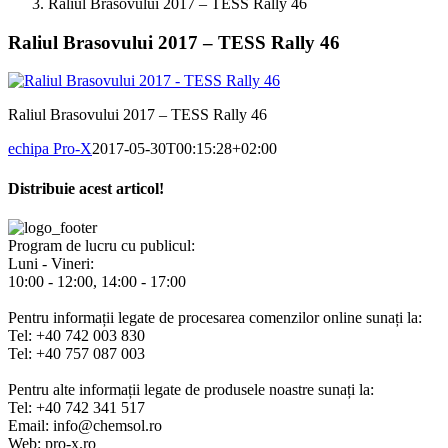
Raliul Brasovului 2017 – TESS Rally 46
Raliul Brasovului 2017 – TESS Rally 46
Raliul Brasovului 2017 – TESS Rally 46
echipa Pro-X
2017-05-30T00:15:28+02:00
Distribuie acest articol!
Facebook
X
Pinterest
E-
mail:
Program de lucru cu publicul:
Luni - Vineri:
10:00 - 12:00, 14:00 - 17:00
Pentru informații legate de procesarea comenzilor online sunați la:
Tel: +40 742 003 830
Tel: +40 757 087 003
Pentru alte informații legate de produsele noastre sunați la:
Tel: +40 742 341 517
Email: info@chemsol.ro
Web: pro-x.ro