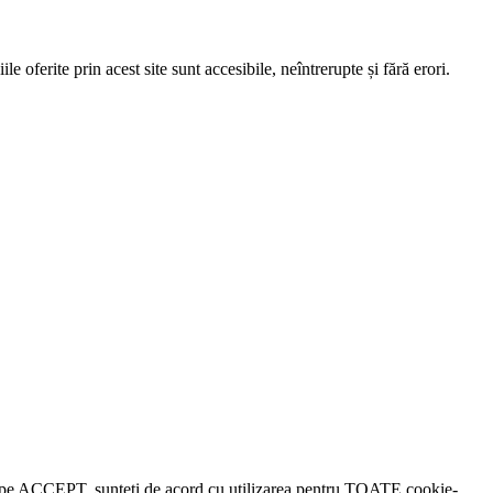
e oferite prin acest site sunt accesibile, neîntrerupte și fără erori.
lick pe ACCEPT, sunteți de acord cu utilizarea pentru TOATE cookie-