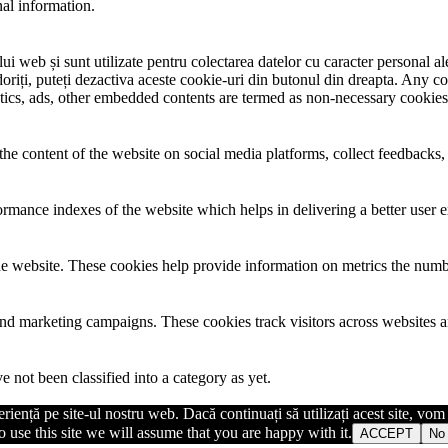
nal information.
i web și sunt utilizate pentru colectarea datelor cu caracter personal ale 
riți, puteți dezactiva aceste cookie-uri din butonul din dreapta. Any co
lytics, ads, other embedded contents are termed as non-necessary cookies
the content of the website on social media platforms, collect feedbacks, 
mance indexes of the website which helps in delivering a better user ex
e website. These cookies help provide information on metrics the number 
and marketing campaigns. These cookies track visitors across websites a
 not been classified into a category as yet.
iență pe site-ul nostru web. Dacă continuați să utilizați acest site, vo
 use this site we will assume that you are happy with it.
ACCEPT
No