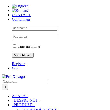
Skip
to
content
CONTACT
Contul meu
Tine-ma minte
Register
Cos
Cautare...
ACASĂ
DESPRE NOI
PRODUSE
Cosmetice Auto Pro-X