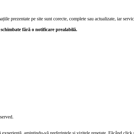
le prezentate pe site sunt corecte, complete sau actualizate, iar serviciil
 fi schimbate fără o notificare prealabilă.
eserved.
tă experiență, amintindu-vă preferințele și vizitele repetate. Făcând c