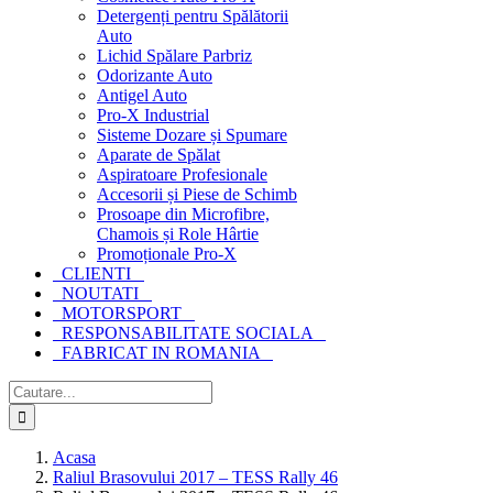
Detergenți pentru Spălătorii
Auto
Lichid Spălare Parbriz
Odorizante Auto
Antigel Auto
Pro-X Industrial
Sisteme Dozare și Spumare
Aparate de Spălat
Aspiratoare Profesionale
Accesorii și Piese de Schimb
Prosoape din Microfibre,
Chamois și Role Hârtie
Promoționale Pro-X
CLIENTI
NOUTATI
MOTORSPORT
RESPONSABILITATE SOCIALA
FABRICAT IN ROMANIA
Cautare...
Acasa
Raliul Brasovului 2017 – TESS Rally 46