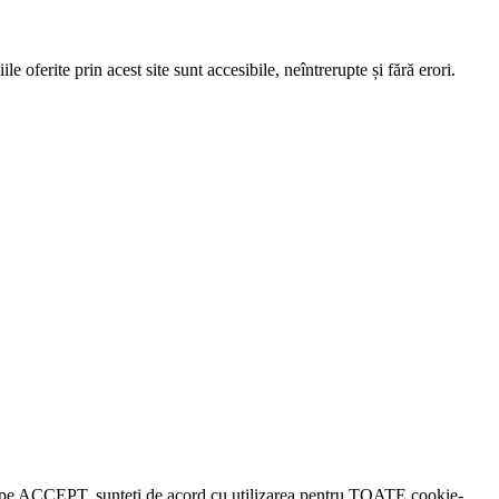
e oferite prin acest site sunt accesibile, neîntrerupte și fără erori.
lick pe ACCEPT, sunteți de acord cu utilizarea pentru TOATE cookie-