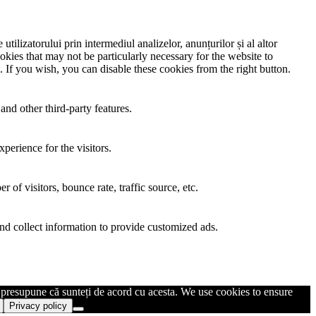
utilizatorului prin intermediul analizelor, anunțurilor și al altor
okies that may not be particularly necessary for the website to
. If you wish, you can disable these cookies from the right button.
and other third-party features.
perience for the visitors.
of visitors, bounce rate, traffic source, etc.
nd collect information to provide customized ads.
m presupune că sunteți de acord cu acesta. We use cookies to ensure
Privacy policy