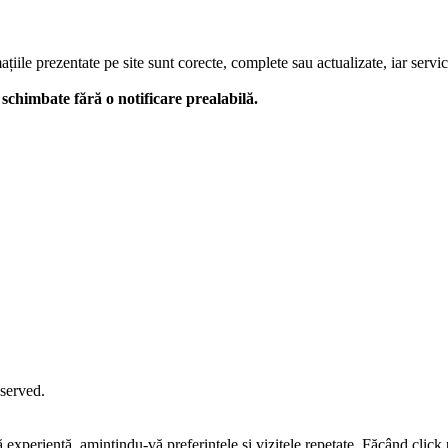
le prezentate pe site sunt corecte, complete sau actualizate, iar serviciil
 fi schimbate fără o notificare prealabilă.
eserved.
tă experiență, amintindu-vă preferințele și vizitele repetate. Făcând c