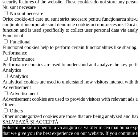
security features of the website. These cookies do not store any perso
Nu sunt necesare
Nu sunt necesare
Orice cookie-uri care nu sunt strict necesare pentru funcționarea site-ulu
conținuturi încorporate sunt denumite cookie-uri non-necesare. Dacă do
function and is used specifically to collect user personal data via ana
Functional
Functional
Functional cookies help to perform certain functionalities like sharing 
Performance
Performance
Performance cookies are used to understand and analyze the key perfor
Analytics
Analytics
Analytical cookies are used to understand how visitors interact with th
Advertisement
Advertisement
Advertisement cookies are used to provide visitors with relevant ads 
Others
Others
Other uncategorized cookies are those that are being analyzed and have
SALVEAZĂ ȘI ACCEPTĂ
Folosim cookie-uri pentru a vă asigura că vă oferim cea mai bună exper
that we give you the best experience on our website. If you continue to