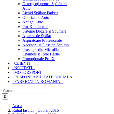
Detergenți pentru Spălătorii
Auto
Lichid Spălare Parbriz
Odorizante Auto
Antigel Auto
Pro-X Industrial
Sisteme Dozare și Spumare
Aparate de Spălat
Aspiratoare Profesionale
Accesorii și Piese de Schimb
Prosoape din Microfibre,
Chamois și Role Hârtie
Promoționale Pro-X
CLIENTI
NOUTATI
MOTORSPORT
RESPONSABILITATE SOCIALA
FABRICAT IN ROMANIA
Cautare...
Acasa
Raliul Iasului – Cotnari 2016