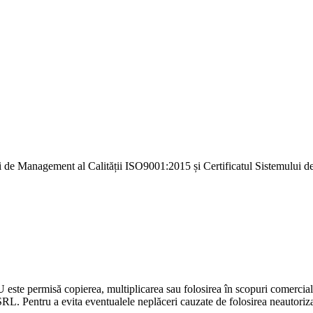
i de Management al Calității ISO9001:2015 și Certificatul Sistemulu
U este permisă copierea, multiplicarea sau folosirea în scopuri comercia
L. Pentru a evita eventualele neplăceri cauzate de folosirea neautorizată