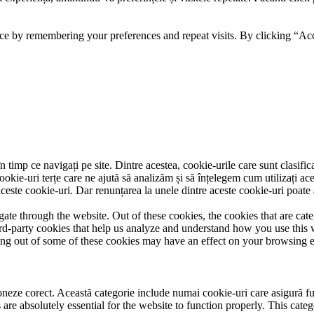
ce by remembering your preferences and repeat visits. By clicking “Acc
 timp ce navigați pe site. Dintre acestea, cookie-urile care sunt clasifi
ookie-uri terțe care ne ajută să analizăm și să înțelegem cum utilizați ac
ste cookie-uri. Dar renunțarea la unele dintre aceste cookie-uri poate 
te through the website. Out of these cookies, the cookies that are cate
hird-party cookies that help us analyze and understand how you use this
ting out of some of these cookies may have an effect on your browsing 
neze corect. Această categorie include numai cookie-uri care asigură funcț
re absolutely essential for the website to function properly. This categ