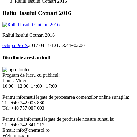
Raliul Iasului Cotnari 2016
Raliul Iasului Cotnari 2016
Raliul Iasului Cotnari 2016
echipa Pro-X
2017-04-19T21:13:44+02:00
Distribuie acest articol!
Facebook
X
Pinterest
E-
mail:
Program de lucru cu publicul:
Luni - Vineri:
10:00 - 12:00, 14:00 - 17:00
Pentru informații legate de procesarea comenzilor online sunați la:
Tel: +40 742 003 830
Tel: +40 757 087 003
Pentru alte informații legate de produsele noastre sunați la:
Tel: +40 742 341 517
Email: info@chemsol.ro
Web: pro-x.ro