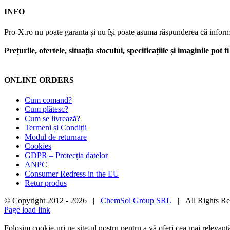
INFO
Pro-X.ro nu poate garanta și nu își poate asuma răspunderea că informații
Prețurile, ofertele, situația stocului, specificațiile și imaginile pot
ONLINE ORDERS
Cum comand?
Cum plătesc?
Cum se livrează?
Termeni și Condiții
Modul de returnare
Cookies
GDPR – Protecția datelor
ANPC
Consumer Redress in the EU
Retur produs
© Copyright 2012 -
2026 |
ChemSol Group SRL
| All Rights R
Page load link
Folosim cookie-uri pe site-ul nostru pentru a vă oferi cea mai relevan