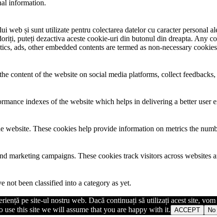
nal information.
i web și sunt utilizate pentru colectarea datelor cu caracter personal ale 
riți, puteți dezactiva aceste cookie-uri din butonul din dreapta. Any co
lytics, ads, other embedded contents are termed as non-necessary cookies
the content of the website on social media platforms, collect feedbacks, 
mance indexes of the website which helps in delivering a better user ex
e website. These cookies help provide information on metrics the number 
and marketing campaigns. These cookies track visitors across websites a
 not been classified into a category as yet.
iență pe site-ul nostru web. Dacă continuați să utilizați acest site, vo
 use this site we will assume that you are happy with it.
ACCEPT
No